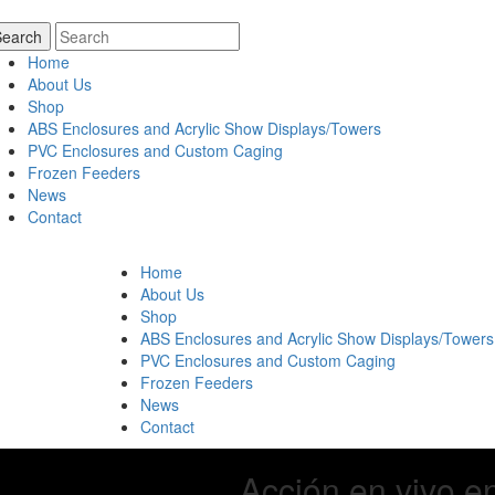
Home
About Us
Shop
ABS Enclosures and Acrylic Show Displays/Towers
PVC Enclosures and Custom Caging
Frozen Feeders
News
Contact
Home
About Us
Shop
ABS Enclosures and Acrylic Show Displays/Towers
PVC Enclosures and Custom Caging
Frozen Feeders
News
Contact
Acción en vivo e