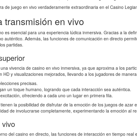
a de juego en vivo verdaderamente extraordinaria en el Casino Legia
a transmisión en vivo
o es esencial para una experiencia lúdica inmersiva. Gracias a la defin
o auténtico. Además, las funciones de comunicación en directo permiten
los partidas.
superior
 una vivencia de casino en vivo inmersiva, ya que aproxima a los partic
en HD y visualizaciones mejorados, llevando a los jugadores de manera
elecciones precisas.
egan un toque humano, logrando que cada interacción sea auténtica.
citación, ofreciendo a cada uno un lugar en primera fila.
tienen la posibilidad de disfrutar de la emoción de los juegos de azar
lidad de involucrarse completamente, experimentando la emoción al rea
 vivo
no del casino en directo, las funciones de interacción en tiempo real 