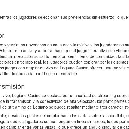
entras los jugadores seleccionan sus preferencias sin esfuerzo, lo que
or
s y versiones novedosas de concursos televisivos, los jugadores se su
ste entorno activo y atractivo hace que el juego interactivo sea vibra
es. La interacción social fomenta un sentimiento de comunidad, facilitan
racciones en tiempo real, los jugadores pueden explorar por los distint
os juegos con crupier en vivo de Legiano Casino ofrecen una mezcla e
nvirtiendo que cada partida sea memorable.
nsmisión
n vivo, Legiano Casino se destaca por una calidad de streaming sobres
e la transmisión y la conectividad de alta velocidad, los participantes 
de streaming de Legiano se puede resaltar mediante tres característi
lle, desde las gestos del crupier hasta las cartas sobre la superficie,
egura que los jugadores se mantengan en línea sin cortes, lo que permite
en cambiar entre varias vistas, lo que ofrece un ángulo singular de ca