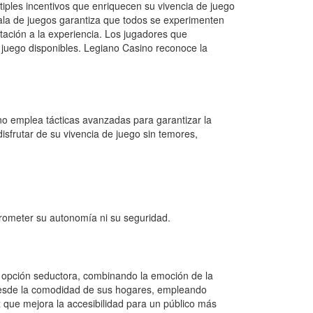
tiples incentivos que enriquecen su vivencia de juego
ala de juegos garantiza que todos se experimenten
tación a la experiencia. Los jugadores que
 juego disponibles. Legiano Casino reconoce la
no emplea tácticas avanzadas para garantizar la
sfrutar de su vivencia de juego sin temores,
prometer su autonomía ni su seguridad.
na opción seductora, combinando la emoción de la
 desde la comodidad de sus hogares, empleando
z que mejora la accesibilidad para un público más