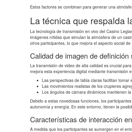
Estos factores se combinan para generar una atmósfer
La técnica que respalda l
La tecnología de transmisión en vivo del Casino Legian
imágenes nítidas que simulan la atmósfera de un casin
otros participantes, lo que mejora el aspecto social de 
Calidad de imagen de definición 
La transmisión de video de alta calidad es crucial para
mejora esta experiencia digital mediante transmisión 
Las perspectivas de tabla claras facilitan tomar 
Las movimientos realistas de los crupieres agr
Los ángulos de cámara dinámicos mantienen la ex
Debido a estas novedosas funciones, los participantes 
autonomía y energía. En este entorno, tienen la posibi
Características de interacción en
A medida que los participantes se sumergen en el entor