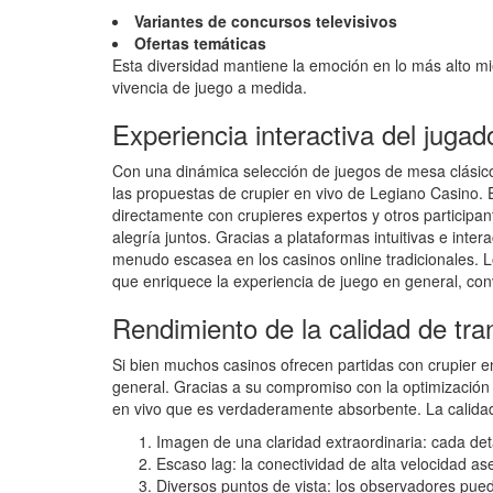
Variantes de concursos televisivos
Ofertas temáticas
Esta diversidad mantiene la emoción en lo más alto mi
vivencia de juego a medida.
Experiencia interactiva del jugad
Con una dinámica selección de juegos de mesa clásico
las propuestas de crupier en vivo de Legiano Casino. E
directamente con crupieres expertos y otros participant
alegría juntos. Gracias a plataformas intuitivas e inte
menudo escasea en los casinos online tradicionales. L
que enriquece la experiencia de juego en general, co
Rendimiento de la calidad de tra
Si bien muchos casinos ofrecen partidas con crupier e
general. Gracias a su compromiso con la optimización d
en vivo que es verdaderamente absorbente. La calidad 
Imagen de una claridad extraordinaria: cada deta
Escaso lag: la conectividad de alta velocidad as
Diversos puntos de vista: los observadores pued