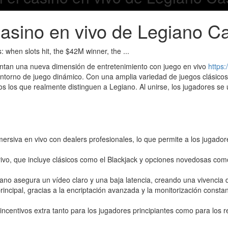
 casino en vivo de Legiano 
ntan una nueva dimensión de entretenimiento con juego en vivo
https:
entorno de juego dinámico. Con una amplia variedad de juegos clásico
vos los que realmente distinguen a Legiano. Al unirse, los jugadores s
ersiva en vivo con dealers profesionales, lo que permite a los jugado
ivo, que incluye clásicos como el Blackjack y opciones novedosas como
ano asegura un vídeo claro y una baja latencia, creando una vivencia d
incipal, gracias a la encriptación avanzada y la monitorización consta
ncentivos extra tanto para los jugadores principiantes como para los 