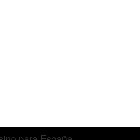
asino para España