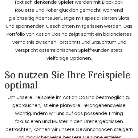
Taktisch denkende Spieler werden mit Blackjack,
Roulette und Poker glücklich gemacht, während
gleichzeitig Abenteuerlustige mit spezialisierten Slots
und spannenden Geschichten mitgerissen werden. Das
Portfolio von Action Casino zeigt somit ein balanciertes
Verhältnis zwischen Fortschritt und Brauchtum und
verspricht österreichischen Spielfreunden stets
vielfältige Optionen.
So nutzen Sie Ihre Freispiele
optimal
Um unsere Freispiele im Action Casino bestmöglich zu
gebrauchen, ist eine planvolle Herangehensweise
wichtig. Indem wir uns auf das passende Timing
fokussieren und Muster in den Drehergebnissen
betrachten, können wir unsere Gewinnchancen steigern
und möglicherweise bessere Gewinne erzielen.