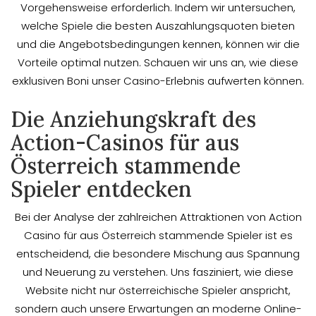
Vorgehensweise erforderlich. Indem wir untersuchen,
welche Spiele die besten Auszahlungsquoten bieten
und die Angebotsbedingungen kennen, können wir die
Vorteile optimal nutzen. Schauen wir uns an, wie diese
exklusiven Boni unser Casino-Erlebnis aufwerten können.
Die Anziehungskraft des
Action-Casinos für aus
Österreich stammende
Spieler entdecken
Bei der Analyse der zahlreichen Attraktionen von Action
Casino für aus Österreich stammende Spieler ist es
entscheidend, die besondere Mischung aus Spannung
und Neuerung zu verstehen. Uns fasziniert, wie diese
Website nicht nur österreichische Spieler anspricht,
sondern auch unsere Erwartungen an moderne Online-