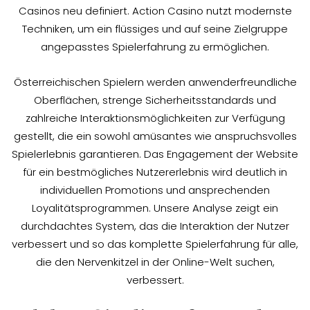
Casinos neu definiert. Action Casino nutzt modernste
Techniken, um ein flüssiges und auf seine Zielgruppe
angepasstes Spielerfahrung zu ermöglichen.
Österreichischen Spielern werden anwenderfreundliche
Oberflächen, strenge Sicherheitsstandards und
zahlreiche Interaktionsmöglichkeiten zur Verfügung
gestellt, die ein sowohl amüsantes wie anspruchsvolles
Spielerlebnis garantieren. Das Engagement der Website
für ein bestmögliches Nutzererlebnis wird deutlich in
individuellen Promotions und ansprechenden
Loyalitätsprogrammen. Unsere Analyse zeigt ein
durchdachtes System, das die Interaktion der Nutzer
verbessert und so das komplette Spielerfahrung für alle,
die den Nervenkitzel in der Online-Welt suchen,
verbessert.