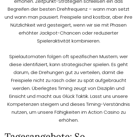
erhöhen. Zeitpunkt-Strategien schließen ein das
Begreifen der besten Drehfrequenz – wann man setzt
und wann man pausiert. Freispiele sind kostbar, aber ihre
Nützlichkeit wird gesteigert, wenn wir sie mit Phasen
erhöhter Jackpot-Chancen oder reduzierter
Spieleraktivität kombinieren.
Spielautomaten folgen oft spezifischen Mustern; wer
diese identifiziert, kann strategischer spielen. Es geht
darum, die Drehungen gut zu verteilen, damit die
Freispiele nicht zu rasch oder zu spät aufgebraucht
werden. Überlegtes Timing zeugt von Disziplin und
Einsicht und macht aus Glück Taktik. Lasst uns unsere
Kompetenzen steigern und dieses Timing-Verständnis
nutzen, um unsere Fähigkeiten im Action Casino zu
erhöhen.
Tagesangebote: So