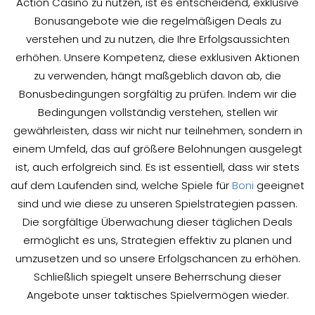
Action Casino zu nutzen, ist es entscheidend, exklusive
Bonusangebote wie die regelmäßigen Deals zu
verstehen und zu nutzen, die Ihre Erfolgsaussichten
erhöhen. Unsere Kompetenz, diese exklusiven Aktionen
zu verwenden, hängt maßgeblich davon ab, die
Bonusbedingungen sorgfältig zu prüfen. Indem wir die
Bedingungen vollständig verstehen, stellen wir
gewährleisten, dass wir nicht nur teilnehmen, sondern in
einem Umfeld, das auf größere Belohnungen ausgelegt
ist, auch erfolgreich sind. Es ist essentiell, dass wir stets
auf dem Laufenden sind, welche Spiele für
Boni
geeignet
sind und wie diese zu unseren Spielstrategien passen.
Die sorgfältige Überwachung dieser täglichen Deals
ermöglicht es uns, Strategien effektiv zu planen und
umzusetzen und so unsere Erfolgschancen zu erhöhen.
Schließlich spiegelt unsere Beherrschung dieser
Angebote unser taktisches Spielvermögen wieder.