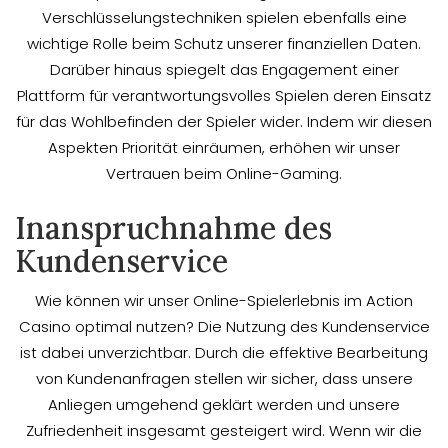
Verschlüsselungstechniken spielen ebenfalls eine
wichtige Rolle beim Schutz unserer finanziellen Daten.
Darüber hinaus spiegelt das Engagement einer
Plattform für verantwortungsvolles Spielen deren Einsatz
für das Wohlbefinden der Spieler wider. Indem wir diesen
Aspekten Priorität einräumen, erhöhen wir unser
Vertrauen beim Online-Gaming.
Inanspruchnahme des
Kundenservice
Wie können wir unser Online-Spielerlebnis im Action
Casino optimal nutzen? Die Nutzung des Kundenservice
ist dabei unverzichtbar. Durch die effektive Bearbeitung
von Kundenanfragen stellen wir sicher, dass unsere
Anliegen umgehend geklärt werden und unsere
Zufriedenheit insgesamt gesteigert wird. Wenn wir die