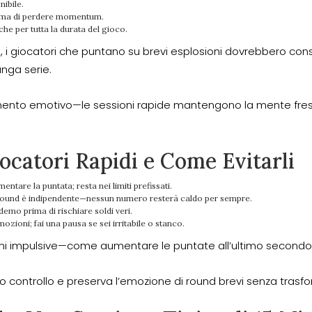
nibile.
rima di perdere momentum.
che per tutta la durata del gioco.
 i giocatori che puntano su brevi esplosioni dovrebbero c
unga serie.
camento emotivo—le sessioni rapide mantengono la mente fresc
iocatori Rapidi e Come Evitarli
entare la puntata; resta nei limiti prefissati.
 round è indipendente—nessun numero resterà caldo per sempre.
 demo prima di rischiare soldi veri.
emozioni; fai una pausa se sei irritabile o stanco.
sioni impulsive—come aumentare le puntate all’ultimo secondo
o controllo e preserva l’emozione di round brevi senza trasfor