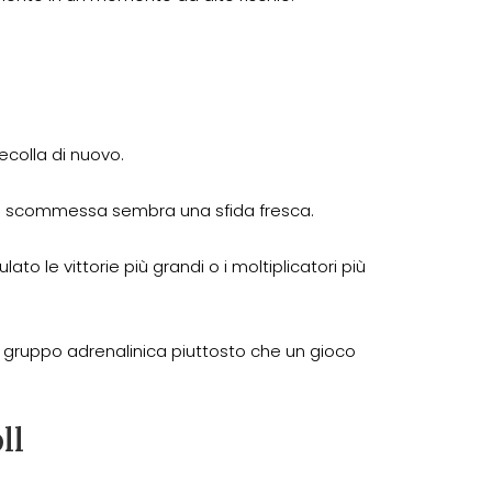
ecolla di nuovo.
ova scommessa sembra una sfida fresca.
o le vittorie più grandi o i moltiplicatori più
di gruppo adrenalinica piuttosto che un gioco
ll