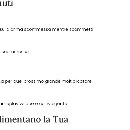
nuti
1.8x sulla prima scommessa mentre scommetti
 di scommesse.
rsa per quel prossimo grande moltiplicatore
gameplay veloce e coinvolgente.
Alimentano la Tua