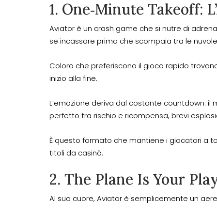
1. One‑Minute Takeoff: L’
Aviator è un crash game che si nutre di adrena
se incassare prima che scompaia tra le nuvole
Coloro che preferiscono il gioco rapido trovan
inizio alla fine.
L’emozione deriva dal costante countdown: il m
perfetto tra rischio e ricompensa, brevi esplosi
È questo formato che mantiene i giocatori a torn
titoli da casinò.
2. The Plane Is Your Pl
Al suo cuore, Aviator è semplicemente un aereo