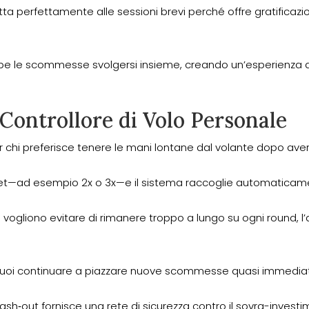
 perfettamente alle sessioni brevi perché offre gratificazi
mbe le scommesse svolgersi insieme, creando un’esperienza d
 Controllore di Volo Personale
per chi preferisce tenere le mani lontane dal volante dopo a
et—ad esempio 2x o 3x—e il sistema raccoglie automaticamen
e vogliono evitare di rimanere troppo a lungo su ogni round, l
uoi continuare a piazzare nuove scommesse quasi immediata
 cash‑out fornisce una rete di sicurezza contro il sovra-inves