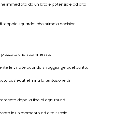
one immediata da un lato e potenziale ad alto
i “doppio sguardo” che stimola decisioni
ver piazzato una scommessa.
te le vincite quando si raggiunge quel punto.
’auto cash‑out elimina la tentazione di
mente dopo la fine di ogni round.
timento in un momento ad alto rischio.