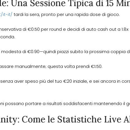
le: Una Sessione Tipica di 15 Mi
/it-it/
tardi la sera, pronto per una rapida dose di gioco.
conservativa di €0.50 per round e decidi di auto cash out a 
seconda.
a modesta di €0.90—quindi piazzi subito la prossima coppia
ncassare manualmente; questa volta prendi €1.50.
senza aver speso più del tuo €20 iniziale, e sei ancora in co
i possano portare a risultati soddisfacenti mantenendo il 
nity: Come le Statistiche Live 