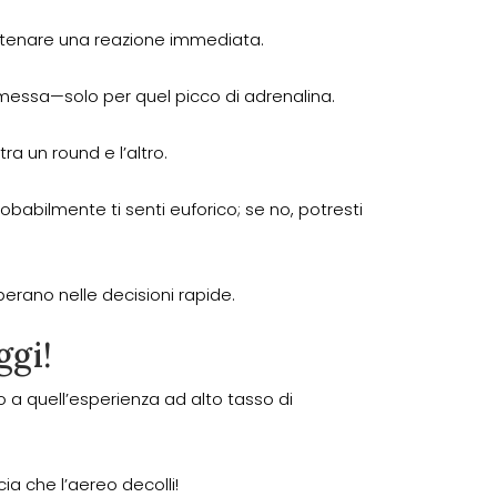
catenare una reazione immediata.
mmessa—solo per quel picco di adrenalina.
a un round e l’altro.
obabilmente ti senti euforico; se no, potresti
perano nelle decisioni rapide.
ggi!
o a quell’esperienza ad alto tasso di
ia che l’aereo decolli!