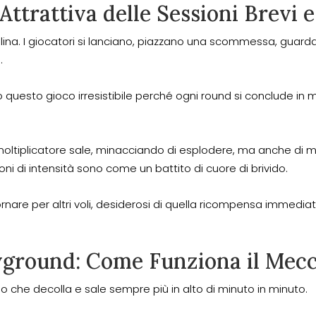
Attrattiva delle Sessioni Brevi e
lina. I giocatori si lanciano, piazzano una scommessa, guard
.
o questo gioco irresistibile perché ogni round si conclude i
oltiplicatore sale, minacciando di esplodere, ma anche di m
oni di intensità sono come un battito di cuore di brivido.
are per altri voli, desiderosi di quella ricompensa immediata 
ayground: Come Funziona il Mec
 che decolla e sale sempre più in alto di minuto in minuto.