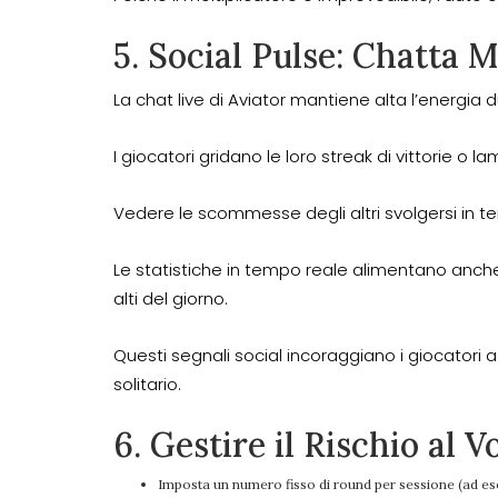
5. Social Pulse: Chatta 
La chat live di Aviator mantiene alta l’energia d
I giocatori gridano le loro streak di vittorie 
Vedere le scommesse degli altri svolgersi in
Le statistiche in tempo reale alimentano anche l
alti del giorno.
Questi segnali social incoraggiano i giocatori 
solitario.
6. Gestire il Rischio al V
Imposta un numero fisso di round per sessione (ad ese