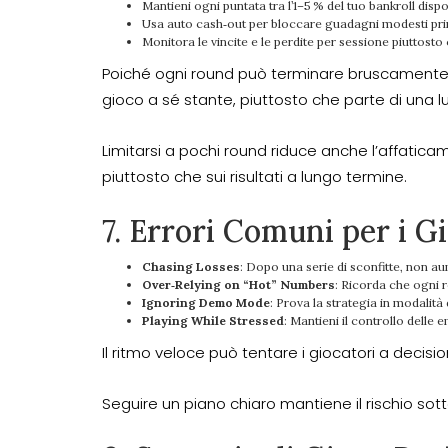
Mantieni ogni puntata tra l’1–5 % del tuo bankroll dispo
Usa auto cash‑out per bloccare guadagni modesti p
Monitora le vincite e le perdite per sessione piuttosto 
Poiché ogni round può terminare bruscamente,
gioco a sé stante, piuttosto che parte di una l
Limitarsi a pochi round riduce anche l’affati
piuttosto che sui risultati a lungo termine.
7. Errori Comuni per i G
Chasing Losses
: Dopo una serie di sconfitte, non aum
Over‑Relying on “Hot” Numbers
: Ricorda che ogni
Ignoring Demo Mode
: Prova la strategia in modalità
Playing While Stressed
: Mantieni il controllo delle 
Il ritmo veloce può tentare i giocatori a deci
Seguire un piano chiaro mantiene il rischio sott