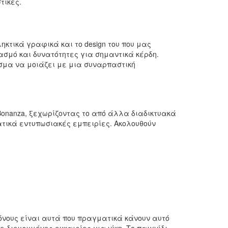
τικές.
ηκτικά γραφικά και το design του που μας
σμό και δυνατότητες για σημαντικά κέρδη.
ισμα να μοιάζει με μια συναρπαστική
Bonanza, ξεχωρίζοντας το από άλλα διαδικτυακά
τικά εντυπωσιακές εμπειρίες. Ακολουθούν
όνους είναι αυτά που πραγματικά κάνουν αυτό