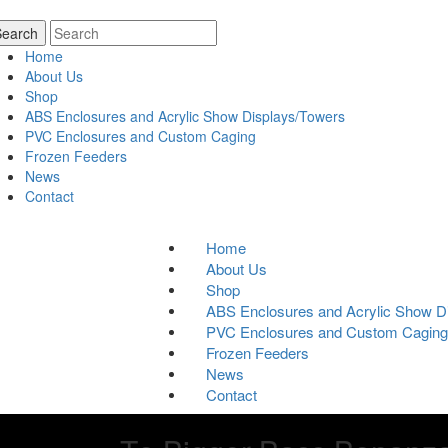
Home
About Us
Shop
ABS Enclosures and Acrylic Show Displays/Towers
PVC Enclosures and Custom Caging
Frozen Feeders
News
Contact
Home
About Us
Shop
ABS Enclosures and Acrylic Show D
PVC Enclosures and Custom Caging
Frozen Feeders
News
Contact