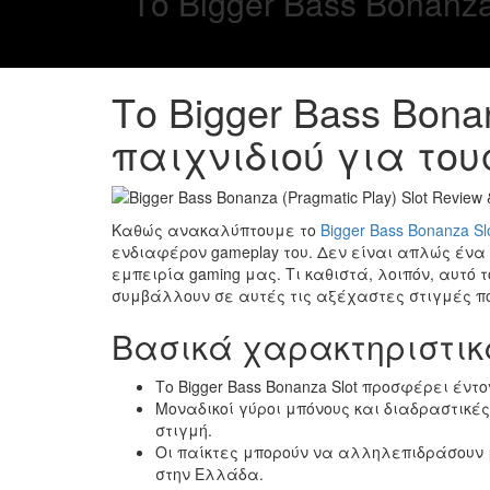
Το Bigger Bass Bonanz
Το Bigger Bass Bon
παιχνιδιού για το
Καθώς ανακαλύπτουμε το
Bigger Bass Bonanza Slo
ενδιαφέρον gameplay του. Δεν είναι απλώς ένα 
εμπειρία gaming μας. Τι καθιστά, λοιπόν, αυτό
συμβάλλουν σε αυτές τις αξέχαστες στιγμές π
Βασικά χαρακτηριστικ
Το Bigger Bass Bonanza Slot προσφέρει έν
Μοναδικοί γύροι μπόνους και διαδραστικέ
στιγμή.
Οι παίκτες μπορούν να αλληλεπιδράσουν με
στην Ελλάδα.