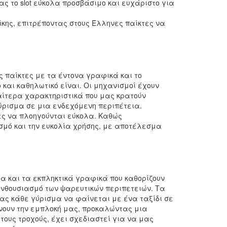
ας το slot εύκολα προσβάσιμο και ευχάριστο για
 νίκης, επιτρέποντας στους Έλληνες παίκτες να
υς παίκτες με τα έντονα γραφικά και το
 και καθηλωτικό είναι. Οι μηχανισμοί έχουν
ιαίτερα χαρακτηριστικά που μας κρατούν
ύρισμα σε μια ενδεχόμενη περιπέτεια.
τες να πλοηγούνται εύκολα. Καθώς
ισμό και την ευκολία χρήσης, με αποτέλεσμα
τα και τα εκπληκτικά γραφικά που καθορίζουν
ι ενθουσιασμό των ψαρευτικών περιπετειών. Τα
ας κάθε γύρισμα να φαίνεται με ένα ταξίδι σε
άνουν την εμπλοκή μας, προκαλώντας μια
τους τροχούς, έχει σχεδιαστεί για να μας