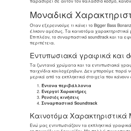
παρασύρει σε αυτόν τον θαλάσσιο κόσμο, κάνοντ
Μοναδικά Χαρακτηριστ
Όταν εξερευνούμε τι κάνει το Bigger Bass Bona
έλκουν αμέσως. Τα καινοτόμα χαρακτηριστικά μ
Επιπλέον, το συναρπαστικό soundtrack και τα ε
περιπέτεια.
Εντυπωσιακά γραφικά και de
Τα ζωντανά χρώματα και τα εντυπωσιακά γραφικ
παιχνίδια κουλοχέρηδων. Δεν μπορούμε παρά ν
μερικά από τα εκπληκτικά στοιχεία που κάνουν 
Έντονα περιβάλλοντα
Ενεργοί Χαρακτήρες
Ρευστές κινήσεις
Συναρπαστικό Soundtrack
Καινοτόμα Χαρακτηριστικά 
Ενώ μας εντυπωσιάζουν τα εκπληκτικά γραφικά 