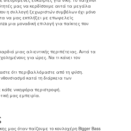
 διευρυμένες ευκαιρίες για νίκη. Το παιχνίδι
νότητές μας να κερδίσουμε αυτά τα μεγάλα
όπου η συλλογή ξεχωριστών συμβόλων όχι μόνο
ητα να μας εκπλήξει με επωφελείς
nza μια μοναδική επιλογή για παίκτες που
 καρδιά μιας αλιευτικής περιπέτειας. Αυτά τα
χολημένους για ώρες. Να τι κάνει τον
μαστε ότι περιβαλλόμαστε από τη φύση.
ενθουσιασμό κατά τη διάρκεια των
ε κάθε νικηφόρα περιστροφή.
τική μας εμπειρία.
ς
κης μας όταν παίζουμε το κουλοχέρη Bigger Bass