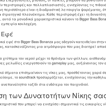
κά ενεργοποιητές μπόνους, οι παίκτες μπορούν να βυθιστούν σε
εάν περιστροφές και πολλαπλασιαστές, ενισχύοντας τις πιθα
μη περισσότερο είναι η διαδραστική λειτουργία ψαρέματος, 
α στρατηγικό πλεονέκτημα. Κάθε περιστροφή έχει τη δυνατότ
 αυτά τα μοναδικά χαρακτηριστικά κάνουν το Bigger Bass Bona
 εμπειρία κουλοχέρη.
ι Εφέ
τικά εφέ στο Bigger Bass Bonanza μας οδηγούν κατευθείαν στην
μας, κατασκευάζοντας μια ατμόσφαιρα που μας διατηρεί απασ
ήπιο χτύπημα του νερού μέχρι το θρόισμα των φύλλων, αισθανό
νες μελωδίες ενεργοποιούν το gameplay μας, αυξάνοντας τον 
κά σήματα επισημαίνουν τις νίκες μας, προσθέτοντας χαρά σ
ύουμε, το soundtrack προσαρμόζεται, ενισχύοντας την καθηλω
 ανεπανάληπτο ταξίδι στα ενδότερα του παιχνιδιού.
ση των Δυνατοτήτων Νίκης σα
τηριστικό που μπορεί να ενισχύσει σημαντικά τις ευκαιρίες νί