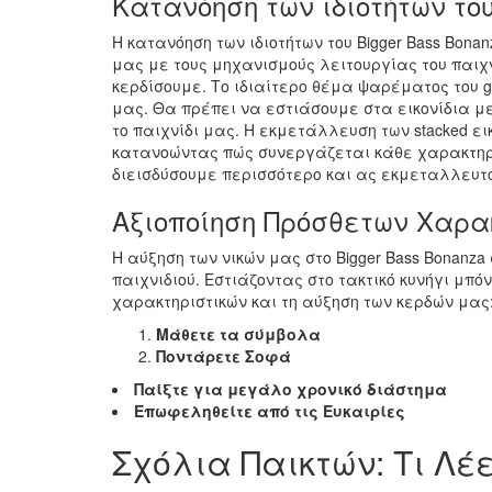
Κατανόηση των ιδιοτήτων το
Η κατανόηση των ιδιοτήτων του Bigger Bass Bona
μας με τους μηχανισμούς λειτουργίας του παιχ
κερδίσουμε. Το ιδιαίτερο θέμα ψαρέματος του ga
μας. Θα πρέπει να εστιάσουμε στα εικονίδια μ
το παιχνίδι μας. Η εκμετάλλευση των stacked ε
κατανοώντας πώς συνεργάζεται κάθε χαρακτηρισ
διεισδύσουμε περισσότερο και ας εκμεταλλευτ
Αξιοποίηση Πρόσθετων Χαρα
Η αύξηση των νικών μας στο Bigger Bass Bonan
παιχνιδιού. Εστιάζοντας στο τακτικό κυνήγι μπό
χαρακτηριστικών και τη αύξηση των κερδών μας
Μάθετε τα σύμβολα
Ποντάρετε Σοφά
Παίξτε για μεγάλο χρονικό διάστημα
Επωφεληθείτε από τις Ευκαιρίες
Σχόλια Παικτών: Τι Λέε