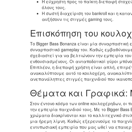
Η εύχρηστη προς το παίκτη διεπαφή στοχεύ
όλους τους.
Η σωστή διαχείριση του bankroll και η κατ
αυξήσουν τις στιγμές gaming τους.
Επισκόπηση του κουλοχ
Το Bigger Bass Bonanza είναι μία συναρπαστική
συναρπαστικό gameplay του. Καθώς εμβαθύνουμε 
σχεδιαστεί για να βελτιώνουν την εμπειρία το
ενθουσιασμένους. Οι ανταποδοτικοί γύροι μπόν
Επιπλέον, η διεπαφή χρήστη είναι απλή, επιτρ
ανακαλύπτουμε αυτό το κουλοχέρη, ανακαλύπτου
ανεπανάληπτες στιγμές παιχνιδιού που ικανοποι
Θέματα και Γραφικά: 
Στον έντονο κόσμο των online κουλοχέρηδων, οι
την εμπειρία παιχνιδιού τους. Με το Bigger Bas
χρώματα διακρίνονται και το καλλιτεχνικό στυ
μια ήρεμη λίμνη. Καθώς εξερευνούμε το παιχνί
εντυπωσιακή εμπειρία που μας ωθεί να επανερχ