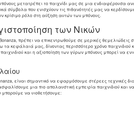
 μπόνους μετατρέπει το παιχνίδι μας σε μια ενδιαφέρουσα ανα
κά σύμβολα που ενισχύουν τις πιθανότητές μας να κερδίσουμ
υν κρίσιμο ρόλο στη αύξηση αυτών των μπόνους.
γιστοποίηση των Νικών
 Bonanza, πρέπει να επικεντρωθούμε σε μερικές θεμελιώδεις στ
ω τα κεφάλαιά μας, δίνοντας περισσότερο χρόνο παιχνιδιού κ
 παιχνιδιού και η αξιοποίηση των γύρων μπόνους μπορεί να εν
λαίου
Bonanza, είναι σημαντικό να εφαρμόσουμε στέρεες τεχνικές δ
ιασφαλίσουμε μια πιο απολαυστική εμπειρία παιχνιδιού και 
υ μπορούμε να υιοθετήσουμε: