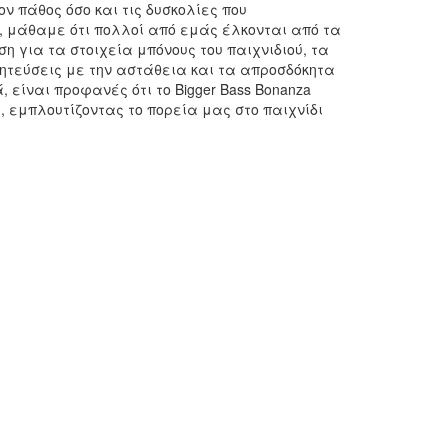
ον πάθος όσο και τις δυσκολίες που
, μάθαμε ότι πολλοί από εμάς έλκονται από τα
η για τα στοιχεία μπόνους του παιχνιδιού, τα
οητεύσεις με την αστάθεια και τα απροσδόκητα
 είναι προφανές ότι το Bigger Bass Bonanza
ς, εμπλουτίζοντας το πορεία μας στο παιχνίδι