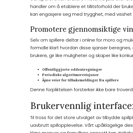
handler om å etablere et tillitsforhold der bruke
kan engasjere seg med trygghet, med visshet o
Promotere gjennomsiktige vin
Selv om spillere deltar i online for moro og muli
formidle klart hvordan disse sjanser beregnes, g
brukere, gir like muligheter og skaper like konk
Offentliggjorte oddsutregninger
Periodiske algoritmerevisjoner
Åpne veier for tilbakemeldinger fra spillere
Denne forpliktelsen forsterker ikke bare trover
Brukervennlig interface:
Til tross for det store utvalget av tilbydde spi
uavbrutt spillopplevelse. Vårt upåklagelige desi
klare menyer og fornuftige oppsett kan deltaker