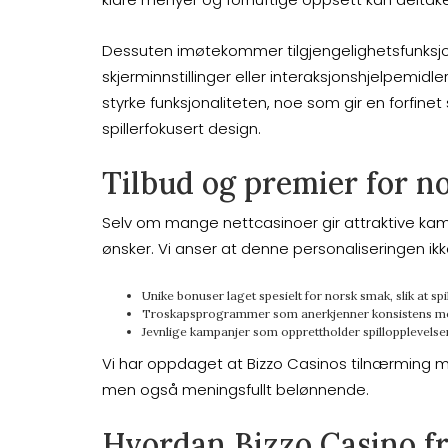
Dessuten imøtekommer tilgjengelighetsfunksjone
skjerminnstillinger eller interaksjonshjelpemidle
styrke funksjonaliteten, noe som gir en forfinet
spillerfokusert design.
Tilbud og premier for no
Selv om mange nettcasinoer gir attraktive ka
ønsker. Vi anser at denne personaliseringen ikke
Unike bonuser laget spesielt for norsk smak, slik at s
Troskapsprogrammer som anerkjenner konsistens med en 
Jevnlige kampanjer som opprettholder spillopplevelsen
Vi har oppdaget at Bizzo Casinos tilnærming m
men også meningsfullt belønnende.
Hvordan Bizzo Casino fr