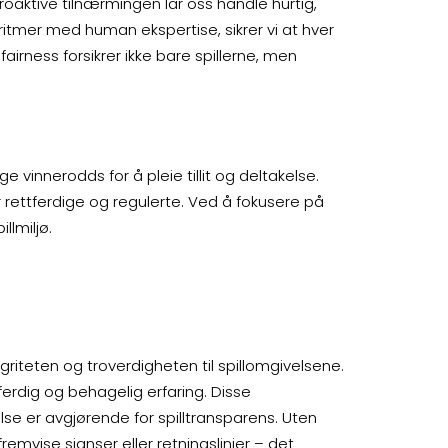
aktive tilnærmingen lar oss handle hurtig,
ritmer med human ekspertise, sikrer vi at hver
fairness forsikrer ikke bare spillerne, men
e vinnerodds for å pleie tillit og deltakelse.
 er rettferdige og regulerte. Ved å fokusere på
llmiljø.
egriteten og troverdigheten til spillomgivelsene.
ferdig og behagelig erfaring. Disse
lse er avgjørende for spilltransparens. Uten
remvise sjanser eller retningslinjer – det