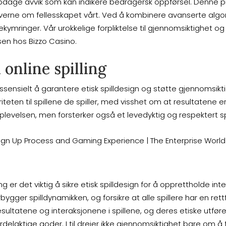
pdage avvik som kan indikere bedragersk oppførsel. Denne pro
g verne om fellesskapet vårt. Ved å kombinere avanserte algo
kymringer. Vår urokkelige forpliktelse til gjennomsiktighet og 
en hos Bizzo Casino.
i online spilling
 essensielt å garantere etisk spilldesign og støtte gjennomsiktig
egriteten til spillene de spiller, med visshet om at resultatene
plevelsen, men forsterker også et levedyktig og respektert spi
 er det viktig å sikre etisk spilldesign for å opprettholde int
gger spilldynamikken, og forsikre at alle spillere har en rett
sultatene og interaksjonene i spillene, og deres etiske utføre
delaktige goder. I til dreier ikke gjennomsiktighet bare om å f