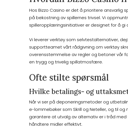
Hos Bizzo Casino er det å prioritere ansvarlig sp
på bekostning av spillernes trivsel. Vi oppmuntr
spilleropplæringsinitiativer er designet for å gi 
Vi leverer verktøy som selvtestalternativer, dep
supportteamet vårt rådgivning om verktøy skredde
overensstemmelse av regler og betoner vår forpli
en trygg og trivelig spillatmosfære.
Ofte stilte spørsmål
Hvilke betalings- og uttaksme
Når vi ser på deponeringsmetoder og utbetaling
e-lommebøker som Skrill og Neteller, og til og 
garantere at utvalg av alternativ er i tråd med
håndtere midler effektivt.