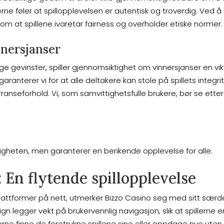
rne føler at spillopplevelsen er autentisk og troverdig. Ved å 
m at spillene ivaretar fairness og overholder etiske normer.
nersjanser
ge gevinster, spiller gjennomsiktighet om vinnersjanser en vikti
aranterer vi for at alle deltakere kan stole på spillets integ
urranseforhold. Vi, som samvittighetsfulle brukere, bør se etter
digheten, men garanterer en berikende opplevelse for alle.
 En flytende spillopplevelse
llplattformer på nett, utmerker Bizzo Casino seg med sitt særde
gn legger vekt på brukervennlig navigasjon, slik at spillerne e
ne finne de foretrukne spillene sine eller oppdage nye uten ov