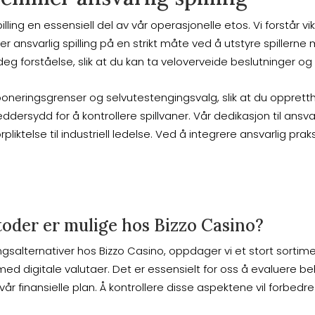
illing en essensiell del av vår operasjonelle etos. Vi forstår vi
er ansvarlig spilling på en strikt måte ved å utstyre spillern
deg forståelse, slik at du kan ta veloverveide beslutninger og få 
oneringsgrenser og selvutestengingsvalg, slik at du oppretthol
rsydd for å kontrollere spillvaner. Vår dedikasjon til ansvarl
ktelse til industriell ledelse. Ved å integrere ansvarlig praks
toder er mulige hos Bizzo Casino?
salternativer hos Bizzo Casino, oppdager vi et stort sortimen
med digitale valutaer. Det er essensielt for oss å evaluere b
 vår finansielle plan. Å kontrollere disse aspektene vil forbe