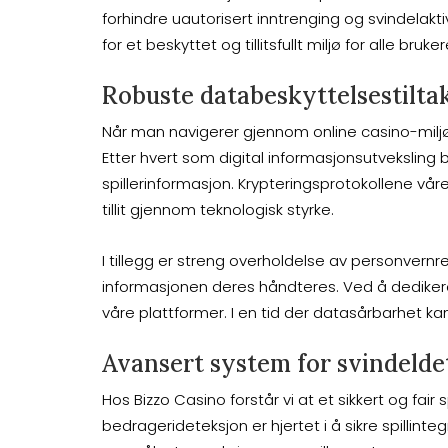
forhindre uautorisert inntrenging og svindelak
for et beskyttet og tillitsfullt miljø for alle bruker
Robuste databeskyttelsestilta
Når man navigerer gjennom online casino-miljøet
Etter hvert som digital informasjonsutveksling 
spillerinformasjon. Krypteringsprotokollene våre
tillit gjennom teknologisk styrke.
I tillegg er streng overholdelse av personvernre
informasjonen deres håndteres. Ved å dedikere os
våre plattformer. I en tid der datasårbarhet kan
Avansert system for svindelde
Hos Bizzo Casino forstår vi at et sikkert og fair 
bedragerideteksjon er hjertet i å sikre spillinteg