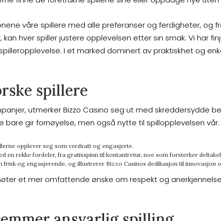
ne våre spillere med alle preferanser og ferdigheter, og fr
r, kan hver spiller justere opplevelsen etter sin smak. Vi har f
 spilleropplevelse. I et marked dominert av praktiskhet og enk
rske spillere
mpanjer, utmerker Bizzo Casino seg ut med skreddersydde b
 bare gir fornøyelse, men også nytte til spillopplevelsen vår. 
pillerne opplever seg som verdsatt og engasjerte.
rekke fordeler, fra gratisspinn til kontantretur, noe som forsterker deltakel
 frisk og engasjerende, og illustrerer Bizzo Casinos dedikasjon til innovasjon
øter et mer omfattende ønske om respekt og anerkjennelse, n
emmer ansvarlig spilling