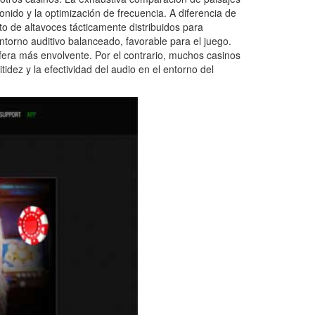
nido y la optimización de frecuencia. A diferencia de
o de altavoces tácticamente distribuidos para
ntorno auditivo balanceado, favorable para el juego.
fera más envolvente. Por el contrario, muchos casinos
dez y la efectividad del audio en el entorno del