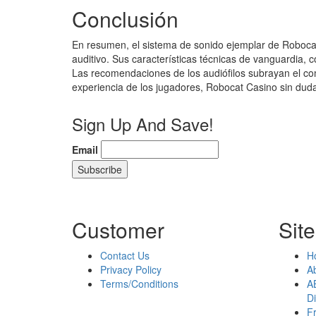
Conclusión
En resumen, el sistema de sonido ejemplar de Robocat 
auditivo. Sus características técnicas de vanguardia,
Las recomendaciones de los audiófilos subrayan el com
experiencia de los jugadores, Robocat Casino sin duda
Sign Up And Save!
Email
Customer
Site
Contact Us
H
Privacy Policy
A
Terms/Conditions
A
D
F