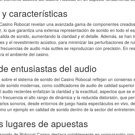
y características
el Casino Robocat revelan una avanzada gama de componentes creados p
, lo que garantiza una extensa representación de sonido en todo el e
a salida de sonido, aumentando la claridad y el detalle. Además, se ha
ces y el revestimiento acústico, para minimizar las perturbaciones de r
as frecuencias de audio más sutiles se reproduzcan con precisión. En r
ara el ambiente del casino.
de entusiastas del audio
io sobre el sistema de sonido del Casino Robocat reflejan un consenso 
s de sonido modernas, como codificadores de audio de calidad superior 
audio recientes enfatizan la claridad y la exactitud, aspectos que se 
n frecuencia el alto rango de dinámica y la reducida distorsión, que 
narios sonoros, desde entornos de juego hasta espectáculos en vivo, d
omo un ejemplo en calidad de sonido dentro de la sector del entretenim
s lugares de apuestas
sonido de Robocat Casino destaca notablemente en comparación con o