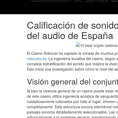
Calificación de sonid
del audio de España
El Casino Robocat ha captado la mirada de muchos por
robocats.es
. La ingeniería acústica del casino, según 
compleja estratificación del sonido que mejora la vive
Esto inicia una investigación sobre cómo la nivel del s
Visión general del conju
Si bien la vivencia general de un casino puede estar 
de este casino utiliza ingeniería acústica de vanguar
cuidadosamente colocados por todo el lugar, ofrecen u
completamente. Esta estructura sonora intencional mejo
paisajes sonoros detalladamente seleccionados. Las no
adicionalmente a la ambiente general, transformando e