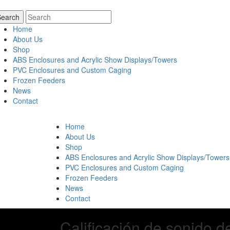
Home
About Us
Shop
ABS Enclosures and Acrylic Show Displays/Towers
PVC Enclosures and Custom Caging
Frozen Feeders
News
Contact
Home
About Us
Shop
ABS Enclosures and Acrylic Show Displays/Towers
PVC Enclosures and Custom Caging
Frozen Feeders
News
Contact
Calificación de sonido d