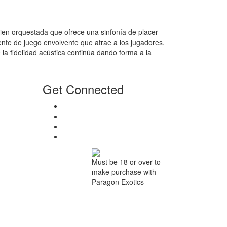
ien orquestada que ofrece una sinfonía de placer
ente de juego envolvente que atrae a los jugadores.
a fidelidad acústica continúa dando forma a la
Get Connected
Must be 18 or over to
make purchase with
Paragon Exotics