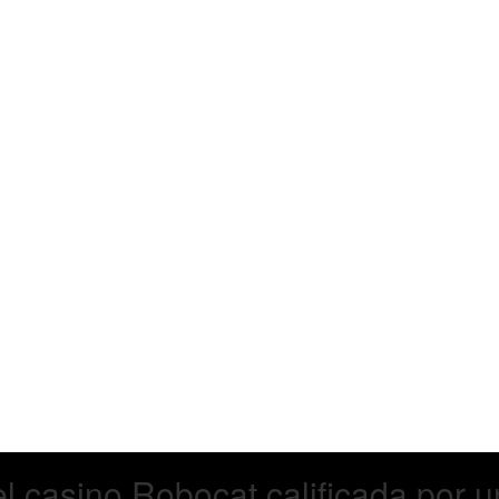
el casino Robocat calificada por u