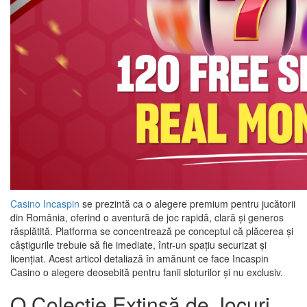
Casino Incaspin
se prezintă ca o alegere premium pentru jucătorii
din România, oferind o aventură de joc rapidă, clară și generos
răsplătită. Platforma se concentrează pe conceptul că plăcerea și
câștigurile trebuie să fie imediate, într-un spațiu securizat și
licențiat. Acest articol detaliază în amănunt ce face Incaspin
Casino o alegere deosebită pentru fanii sloturilor și nu exclusiv.
O Colecție Extinsă de Jocuri