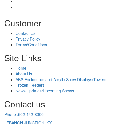
Customer
Contact Us
Privacy Policy
Terms/Conditions
Site Links
Home
About Us
ABS Enclosures and Acrylic Show Displays/Towers
Frozen Feeders
News Updates/Upcoming Shows
Contact us
Phone :502-442-8300
LEBANON JUNCTION, KY