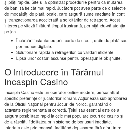
și plăți rapide. Site-ul a optimizat procedurile pentru ca mutarea
de bani să fie cât mai rapid. Jucătorii pot avea parte de o selecție
de modalități de plată locale, care asigură sume imediate în cont
și tranzacționarea accelerată a solicitărilor de retragere. Acest
interes pe viteză înlătură timpul frustrantă, permițându-vă atenția
pe joc.
Încărcări instantaneu prin carte de credit, ordin de plată sau
portmonee digitale.
Soluționare rapidă a retragerilor, cu validări eficiente.
Lipsa unor costuri ascunse pentru operațiunile obișnuite.
O Introducere în Tărâmul
Incaspin Casino
Incaspin Casino este un operator online modern, personalizat
specific preferințelor jucătorilor români. Acționează sub aprobarea
de la Oficiul Național pentru Jocuri de Noroc, garantând o
activitate reglementată și corectă. Țelul său esențial este de a
asigura posibilitate rapid la cele mai populare jocuri de cazino și
de a răsplăti fidelitatea prin sisteme de bonusuri imediate.
Interfața este prietenoasă, facilitând deplasarea fără efort între