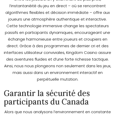
l’instantanéité du jeu en direct – où se rencontrent
algorithmes flexibles et décision immédiate – offre aux
joueurs une atmosphère authentique et interactive.
Cette technologie immersive change les spectateurs
passifs en participants dynamiques, encourageant une
échange harmonieuse entre joueurs et croupiers en
direct. Grâce à des programmes de dernier cri et des
interfaces utilisateur conviviales, Kingdom Casino assure
des aventures fluides et d’une forte richesse tactique.
Ainsi, nous nous plongeons non seulement dans les jeux,
mais aussi dans un environnement interactif en
perpétuelle mutation.
Garantir la sécurité des
participants du Canada
Alors que nous analysons l’environnement en constante