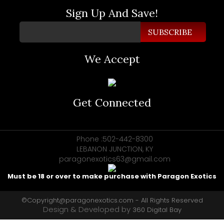
Sign Up And Save!
We Accept
Get Connected
Phone :502-442-8300
LEBANON JUNCTION, KY
paragonexotics63@gmail.com
Must be 18 or over to make purchase with Paragon Exotics
©Copyright@paragonexotics.com - All Rights Reserved
Design & Developed by
360 Digital Bay