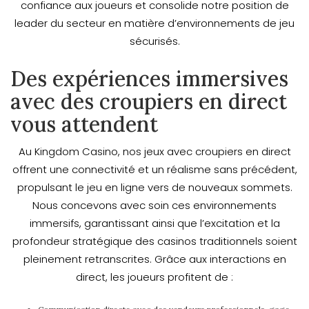
confiance aux joueurs et consolide notre position de
leader du secteur en matière d’environnements de jeu
sécurisés.
Des expériences immersives
avec des croupiers en direct
vous attendent
Au Kingdom Casino, nos jeux avec croupiers en direct
offrent une connectivité et un réalisme sans précédent,
propulsant le jeu en ligne vers de nouveaux sommets.
Nous concevons avec soin ces environnements
immersifs, garantissant ainsi que l’excitation et la
profondeur stratégique des casinos traditionnels soient
pleinement retranscrites. Grâce aux interactions en
direct, les joueurs profitent de :