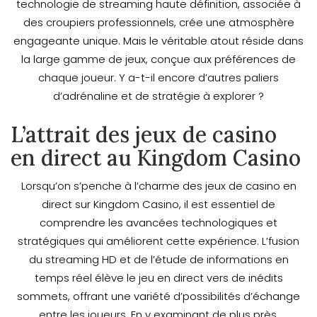
technologie de streaming haute définition, associée à
des croupiers professionnels, crée une atmosphère
engageante unique. Mais le véritable atout réside dans
la large gamme de jeux, conçue aux préférences de
chaque joueur. Y a-t-il encore d’autres paliers
d’adrénaline et de stratégie à explorer ?
L’attrait des jeux de casino
en direct au Kingdom Casino
Lorsqu’on s’penche à l’charme des jeux de casino en
direct sur Kingdom Casino, il est essentiel de
comprendre les avancées technologiques et
stratégiques qui améliorent cette expérience. L’fusion
du streaming HD et de l’étude de informations en
temps réel élève le jeu en direct vers de inédits
sommets, offrant une variété d’possibilités d’échange
entre les joueurs. En y examinant de plus près,