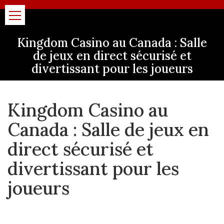
Kingdom Casino au Canada : Salle
de jeux en direct sécurisé et
divertissant pour les joueurs
Kingdom Casino au
Canada : Salle de jeux en
direct sécurisé et
divertissant pour les
joueurs