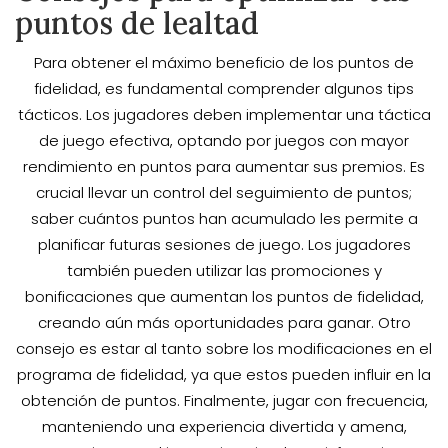
puntos de lealtad
Para obtener el máximo beneficio de los puntos de
fidelidad, es fundamental comprender algunos tips
tácticos. Los jugadores deben implementar una táctica
de juego efectiva, optando por juegos con mayor
rendimiento en puntos para aumentar sus premios. Es
crucial llevar un control del seguimiento de puntos;
saber cuántos puntos han acumulado les permite a
planificar futuras sesiones de juego. Los jugadores
también pueden utilizar las promociones y
bonificaciones que aumentan los puntos de fidelidad,
creando aún más oportunidades para ganar. Otro
consejo es estar al tanto sobre los modificaciones en el
programa de fidelidad, ya que estos pueden influir en la
obtención de puntos. Finalmente, jugar con frecuencia,
manteniendo una experiencia divertida y amena,