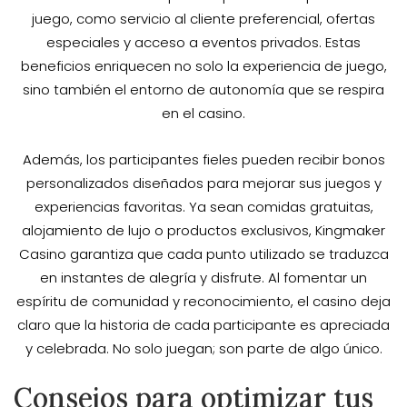
juego, como servicio al cliente preferencial, ofertas
especiales y acceso a eventos privados. Estas
beneficios enriquecen no solo la experiencia de juego,
sino también el entorno de autonomía que se respira
en el casino.
Además, los participantes fieles pueden recibir bonos
personalizados diseñados para mejorar sus juegos y
experiencias favoritas. Ya sean comidas gratuitas,
alojamiento de lujo o productos exclusivos, Kingmaker
Casino garantiza que cada punto utilizado se traduzca
en instantes de alegría y disfrute. Al fomentar un
espíritu de comunidad y reconocimiento, el casino deja
claro que la historia de cada participante es apreciada
y celebrada. No solo juegan; son parte de algo único.
Consejos para optimizar tus