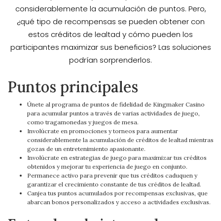
considerablemente la acumulación de puntos. Pero,
¿qué tipo de recompensas se pueden obtener con
estos créditos de lealtad y cómo pueden los
participantes maximizar sus beneficios? Las soluciones
podrían sorprenderlos.
Puntos principales
Únete al programa de puntos de fidelidad de Kingmaker Casino
para acumular puntos a través de varias actividades de juego,
como tragamonedas y juegos de mesa.
Involúcrate en promociones y torneos para aumentar
considerablemente la acumulación de créditos de lealtad mientras
gozas de un entretenimiento apasionante.
Involúcrate en estrategias de juego para maximizar tus créditos
obtenidos y mejorar tu experiencia de juego en conjunto.
Permanece activo para prevenir que tus créditos caduquen y
garantizar el crecimiento constante de tus créditos de lealtad.
Canjea tus puntos acumulados por recompensas exclusivas, que
abarcan bonos personalizados y acceso a actividades exclusivas.