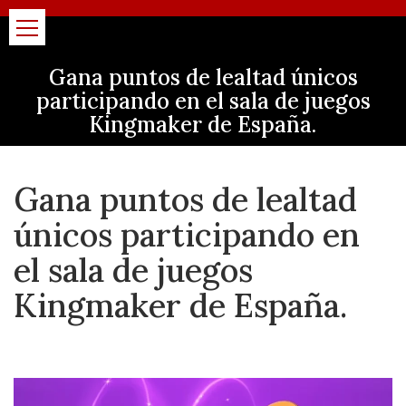
Gana puntos de lealtad únicos
participando en el sala de juegos
Kingmaker de España.
Gana puntos de lealtad
únicos participando en
el sala de juegos
Kingmaker de España.