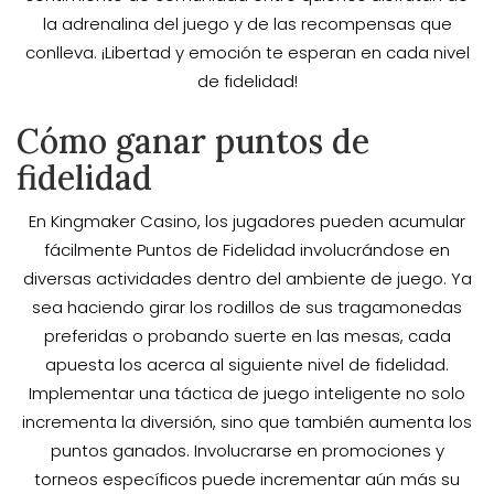
la adrenalina del juego y de las recompensas que
conlleva. ¡Libertad y emoción te esperan en cada nivel
de fidelidad!
Cómo ganar puntos de
fidelidad
En Kingmaker Casino, los jugadores pueden acumular
fácilmente Puntos de Fidelidad involucrándose en
diversas actividades dentro del ambiente de juego. Ya
sea haciendo girar los rodillos de sus tragamonedas
preferidas o probando suerte en las mesas, cada
apuesta los acerca al siguiente nivel de fidelidad.
Implementar una táctica de juego inteligente no solo
incrementa la diversión, sino que también aumenta los
puntos ganados. Involucrarse en promociones y
torneos específicos puede incrementar aún más su