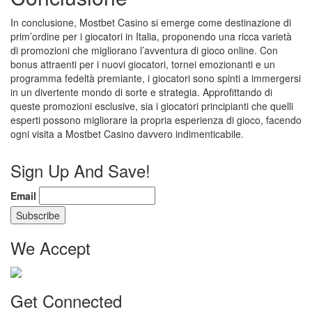
In conclusione, Mostbet Casino si emerge come destinazione di
prim’ordine per i giocatori in Italia, proponendo una ricca varietà
di promozioni che migliorano l’avventura di gioco online. Con
bonus attraenti per i nuovi giocatori, tornei emozionanti e un
programma fedeltà premiante, i giocatori sono spinti a immergersi
in un divertente mondo di sorte e strategia. Approfittando di
queste promozioni esclusive, sia i giocatori principianti che quelli
esperti possono migliorare la propria esperienza di gioco, facendo
ogni visita a Mostbet Casino davvero indimenticabile.
Sign Up And Save!
Email
We Accept
Get Connected