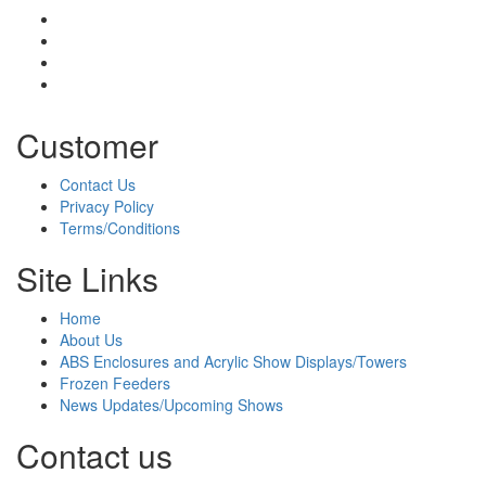
Customer
Contact Us
Privacy Policy
Terms/Conditions
Site Links
Home
About Us
ABS Enclosures and Acrylic Show Displays/Towers
Frozen Feeders
News Updates/Upcoming Shows
Contact us