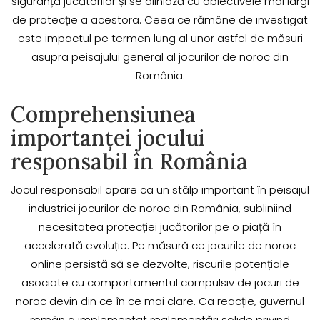
siguranța jucătorilor și se aliniază cu obiectivele mai largi
de protecție a acestora. Ceea ce rămâne de investigat
este impactul pe termen lung al unor astfel de măsuri
asupra peisajului general al jocurilor de noroc din
România.
Comprehensiunea
importanței jocului
responsabil în România
Jocul responsabil apare ca un stâlp important în peisajul
industriei jocurilor de noroc din România, subliniind
necesitatea protecției jucătorilor pe o piață în
accelerată evoluție. Pe măsură ce jocurile de noroc
online persistă să se dezvolte, riscurile potențiale
asociate cu comportamentul compulsiv de jocuri de
noroc devin din ce în ce mai clare. Ca reacție, guvernul
român a implementat reglementări solide privind