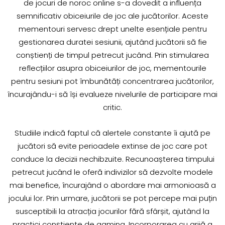
de jocuri de noroc online s-a dovedit a influența
semnificativ obiceiurile de joc ale jucătorilor. Aceste
mementouri servesc drept unelte esențiale pentru
gestionarea duratei sesiunii, ajutând jucătorii să fie
conștienți de timpul petrecut jucând. Prin stimularea
reflecțiilor asupra obiceiurilor de joc, mementourile
pentru sesiuni pot îmbunătăți concentrarea jucătorilor,
încurajându-i să își evalueze nivelurile de participare mai
critic.
Studiile indică faptul că alertele constante îi ajută pe
jucători să evite perioadele extinse de joc care pot
conduce la decizii nechibzuite. Recunoașterea timpului
petrecut jucând le oferă indivizilor să dezvolte modele
mai benefice, încurajând o abordare mai armonioasă a
jocului lor. Prin urmare, jucătorii se pot percepe mai puțin
susceptibili la atracția jocurilor fără sfârșit, ajutând la
practici conștiente de gaming. Incorporarea cu grijă a