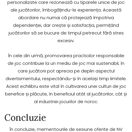
personalizate care rezonează cu tiparele unice de joc
ale jucătorilor, îmbogățindu-le experiența. Această
abordare nu numai că protejează împotriva
dependenței, dar crește și satisfacția, permițând
jucătorilor să se bucure de timpul petrecut fără stres
excesiv.
În cele din urmă, promovarea practicilor responsabile
de joc contribuie la un mediu de joc mai sustenabil, în
care jucătorii pot aprecia pe deplin aspectul
divertismentului, respectându-și în același timp limitele.
Acest echilibru este vital în cultivarea unei culturi de joc
benefice și plăcute, în beneficiul atât al jucătorilor, cât și
al industriei jocurilor de noroc.
Concluzie
În concluzie, mementourile de sesiune oferite de NV