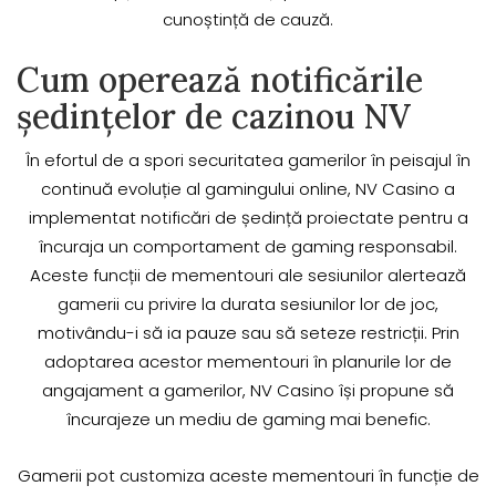
cunoștință de cauză.
Cum operează notificările
ședințelor de cazinou NV
În efortul de a spori securitatea gamerilor în peisajul în
continuă evoluție al gamingului online, NV Casino a
implementat notificări de ședință proiectate pentru a
încuraja un comportament de gaming responsabil.
Aceste funcții de mementouri ale sesiunilor alertează
gamerii cu privire la durata sesiunilor lor de joc,
motivându-i să ia pauze sau să seteze restricții. Prin
adoptarea acestor mementouri în planurile lor de
angajament a gamerilor, NV Casino își propune să
încurajeze un mediu de gaming mai benefic.
Gamerii pot customiza aceste mementouri în funcție de