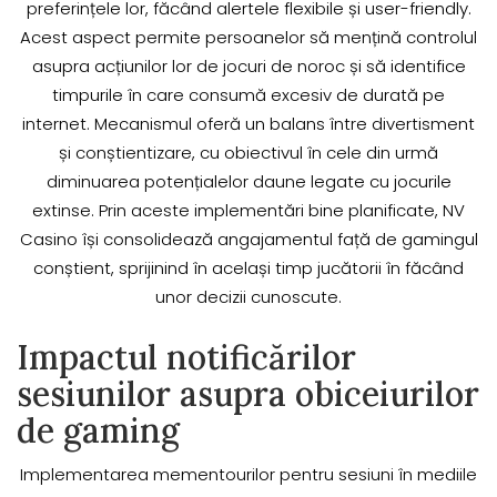
preferințele lor, făcând alertele flexibile și user-friendly.
Acest aspect permite persoanelor să mențină controlul
asupra acțiunilor lor de jocuri de noroc și să identifice
timpurile în care consumă excesiv de durată pe
internet. Mecanismul oferă un balans între divertisment
și conștientizare, cu obiectivul în cele din urmă
diminuarea potențialelor daune legate cu jocurile
extinse. Prin aceste implementări bine planificate, NV
Casino își consolidează angajamentul față de gamingul
conștient, sprijinind în același timp jucătorii în făcând
unor decizii cunoscute.
Impactul notificărilor
sesiunilor asupra obiceiurilor
de gaming
Implementarea mementourilor pentru sesiuni în mediile