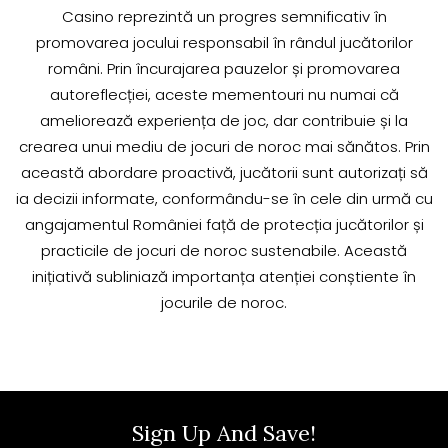
Casino reprezintă un progres semnificativ în
promovarea jocului responsabil în rândul jucătorilor
români. Prin încurajarea pauzelor și promovarea
autoreflecției, aceste mementouri nu numai că
ameliorează experiența de joc, dar contribuie și la
crearea unui mediu de jocuri de noroc mai sănătos. Prin
această abordare proactivă, jucătorii sunt autorizați să
ia decizii informate, conformându-se în cele din urmă cu
angajamentul României față de protecția jucătorilor și
practicile de jocuri de noroc sustenabile. Această
inițiativă subliniază importanța atenției conștiente în
jocurile de noroc.
Sign Up And Save!