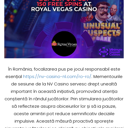
În România, focalizarea pus pe jocul responsabil este
esențial
https://nv-casino-nl.com/ro-ro/
. Mementourile
de sesiune de la NV Casino servesc drept unealtă
important în această inițiativă, promovând atenția
conștientă în rândul jucătorilor. Prin stimularea jucătorilor
să reflecteze asupra obiceiurilor lor și să ia pauze,
aceste amintiri pot reduce semnificativ deciziile
impulsive. Această măsură proactivă sporește