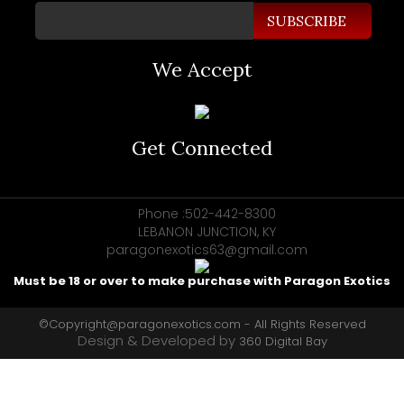
We Accept
Get Connected
Phone :502-442-8300
LEBANON JUNCTION, KY
paragonexotics63@gmail.com
Must be 18 or over to make purchase with Paragon Exotics
©Copyright@paragonexotics.com - All Rights Reserved
Design & Developed by
360 Digital Bay