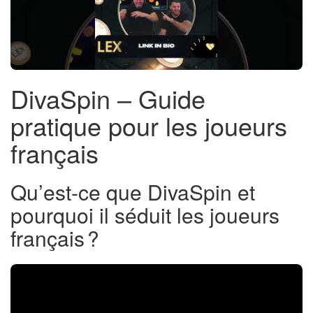
DivaSpin – Guide
pratique pour les joueurs
français
Qu’est‑ce que DivaSpin et
pourquoi il séduit les joueurs
français ?