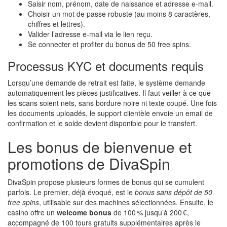
Saisir nom, prénom, date de naissance et adresse e‑mail.
Choisir un mot de passe robuste (au moins 8 caractères,
chiffres et lettres).
Valider l’adresse e‑mail via le lien reçu.
Se connecter et profiter du bonus de 50 free spins.
Processus KYC et documents requis
Lorsqu’une demande de retrait est faite, le système demande
automatiquement les pièces justificatives. Il faut veiller à ce que
les scans soient nets, sans bordure noire ni texte coupé. Une fois
les documents uploadés, le support clientèle envoie un email de
confirmation et le solde devient disponible pour le transfert.
Les bonus de bienvenue et
promotions de DivaSpin
DivaSpin propose plusieurs formes de bonus qui se cumulent
parfois. Le premier, déjà évoqué, est le
bonus sans dépôt de 50
free spins
, utilisable sur des machines sélectionnées. Ensuite, le
casino offre un
welcome bonus
de 100 % jusqu’à 200 €,
accompagné de 100 tours gratuits supplémentaires après le