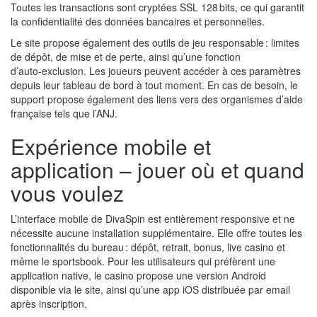
Toutes les transactions sont cryptées SSL 128 bits, ce qui garantit
la confidentialité des données bancaires et personnelles.
Le site propose également des outils de jeu responsable : limites
de dépôt, de mise et de perte, ainsi qu’une fonction
d’auto‑exclusion. Les joueurs peuvent accéder à ces paramètres
depuis leur tableau de bord à tout moment. En cas de besoin, le
support propose également des liens vers des organismes d’aide
française tels que l’ANJ.
Expérience mobile et
application – jouer où et quand
vous voulez
L’interface mobile de DivaSpin est entièrement responsive et ne
nécessite aucune installation supplémentaire. Elle offre toutes les
fonctionnalités du bureau : dépôt, retrait, bonus, live casino et
même le sportsbook. Pour les utilisateurs qui préfèrent une
application native, le casino propose une version Android
disponible via le site, ainsi qu’une app iOS distribuée par email
après inscription.