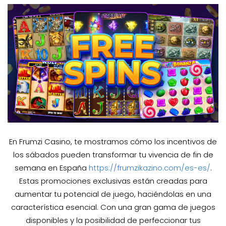
En Frumzi Casino, te mostramos cómo los incentivos de
los sábados pueden transformar tu vivencia de fin de
semana en España
https://frumzikazino.com/es-es/
.
Estas promociones exclusivas están creadas para
aumentar tu potencial de juego, haciéndolas en una
característica esencial. Con una gran gama de juegos
disponibles y la posibilidad de perfeccionar tus