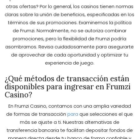
otras ofertas? Por lo general, los casinos tienen normas
claras sobre la unión de beneficios, especificadas en los
términos de sus promociones. Examinemos la política
de Frumzi. Normalmente, no se autoriza combinar
promociones, pero la flexibilidad de Frumzi podría
asombrarnos. Revisa cuidadosamente para asegurarte
de aprovechar de cada oportunidad y optimizar tu
experiencia de juego.
¿Qué métodos de transacción están
disponibles para ingresar en Frumzi
Casino?
En Frumzi Casino, contamos con una amplia variedad
de formas de transacción
para
que selecciones el que
más se ajuste a ti. Nuestras alternativas de
transferencia bancaria te facilitan depositar fondos de
manera directa desde tu banco de forma confiable y