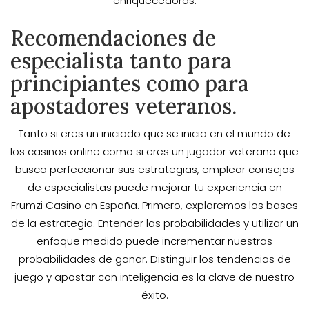
enriquecedoras.
Recomendaciones de
especialista tanto para
principiantes como para
apostadores veteranos.
Tanto si eres un iniciado que se inicia en el mundo de
los casinos online como si eres un jugador veterano que
busca perfeccionar sus estrategias, emplear consejos
de especialistas puede mejorar tu experiencia en
Frumzi Casino en España. Primero, exploremos los bases
de la estrategia. Entender las probabilidades y utilizar un
enfoque medido puede incrementar nuestras
probabilidades de ganar. Distinguir los tendencias de
juego y apostar con inteligencia es la clave de nuestro
éxito.