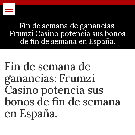
Fin de semana de ganancias:
Frumzi Casino potencia sus bonos
de fin de semana en España.
Fin de semana de
ganancias: Frumzi
Casino potencia sus
bonos de fin de semana
en España.