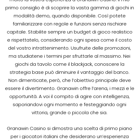
primo consiglio è di scoprire la vasta gamma di giochi in
modalità demo, quando disponibile. Così potete
familiarizzare con regole e funzioni senza rischiare
capitale. Stabilite sempre un budget di gioco realistico
e rispettatelo, considerando ogni spesa come il costo
del vostro intrattenimento. Usufruite delle promozioni,
ma studiatene i termini per sfruttarle al massimo. Nei
giochi da tavolo come il blackjack, conoscere la
strategia base può diminuire il vantaggio del banco.
Non dimenticate, però, che l’obiettivo principale deve
essere il divertimento. Granawin offre l’arena, i mezzi e le
opportunità. A voi il compito di agire con intelligenza,
saporiandovi ogni momento e festeggiando ogni
vittoria, grande o piccola che sia.
Granawin Casino si dimostra una scelta di primo piano
per i giocatori italiani che desiderano un’esperienza