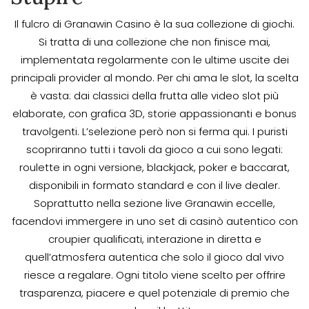
Il fulcro di Granawin Casino è la sua collezione di giochi.
Si tratta di una collezione che non finisce mai,
implementata regolarmente con le ultime uscite dei
principali provider al mondo. Per chi ama le slot, la scelta
è vasta: dai classici della frutta alle video slot più
elaborate, con grafica 3D, storie appassionanti e bonus
travolgenti. L’selezione però non si ferma qui. I puristi
scopriranno tutti i tavoli da gioco a cui sono legati:
roulette in ogni versione, blackjack, poker e baccarat,
disponibili in formato standard e con il live dealer.
Soprattutto nella sezione live Granawin eccelle,
facendovi immergere in uno set di casinò autentico con
croupier qualificati, interazione in diretta e
quell’atmosfera autentica che solo il gioco dal vivo
riesce a regalare. Ogni titolo viene scelto per offrire
trasparenza, piacere e quel potenziale di premio che