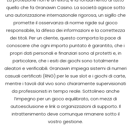
quello che fa Granawin Casino. La società agisce sotto
una autorizzazione internazionale rigorosa, un sigillo che
promette il osservanza di norme rigide sul gioco
responsabile, la difesa dei informazioni e la correttezza
dei titoli. Per un cliente, questo comporta la pace di
conoscere che ogni importo puntato è garantito, che i
propri dati personali e finanziari sono al protetti e, in
particolare, che i esiti dei giochi sono totalmente
aleatori e verificabili. Granawin impiega sistemi di numeri
casuali certificati (RNG) per le sue slot e i giochi di carte,
mentre i tavoli dal vivo sono chiaramente supervisionati
da professionisti in tempo reale. Sottolineo anche
l’impegno per un gioco equilibrato, con mezzi di
autoesclusione e link a organizzazioni di supporto. Il
intrattenimento deve comunque rimanere sotto il
vostro gestione.