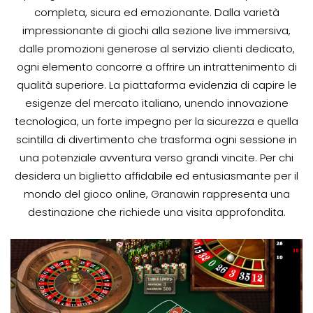
completa, sicura ed emozionante. Dalla varietà
impressionante di giochi alla sezione live immersiva,
dalle promozioni generose al servizio clienti dedicato,
ogni elemento concorre a offrire un intrattenimento di
qualità superiore. La piattaforma evidenzia di capire le
esigenze del mercato italiano, unendo innovazione
tecnologica, un forte impegno per la sicurezza e quella
scintilla di divertimento che trasforma ogni sessione in
una potenziale avventura verso grandi vincite. Per chi
desidera un biglietto affidabile ed entusiasmante per il
mondo del gioco online, Granawin rappresenta una
destinazione che richiede una visita approfondita.