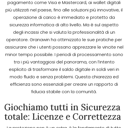
pagamento come Visa e Mastercard, ai wallet digitali
più utilizzati nel paese, fino alle soluzioni più innovative, il
operazione di carico è immediato e protetto da
sicurezza informatica di alto livello. Ma è sul aspetto
degli incassi che si valuta la professionalità di un
operatore. Granawin ha ottimizzato le sue pratiche per
assicurare che i utenti possano apprezzare le vincite nel
minor tempo possibile. I periodi di processamento sono
tra i più vantaggiosi del panorama, con l’intento
esplicito di trasformare il saldo digitale in soldi veri in
modo fluido e senza problemi. Questa chiarezza ed
efficienza sono essenziali per creare un rapporto di
fiducia stabile con la comunità.
Giochiamo tutti in Sicurezza
totale: Licenze e Correttezza
La protezione non è un extra, è la fondamento di tutto