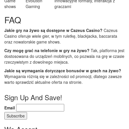
Game
Evolution
Innowacyjne formaty, interakcja z
shows
Gaming
graczami
FAQ
Jakie gry na żywo są dostępne w Cazeus Casino?
Cazeus
Casino oferuje wiele gier, w tym ruletkę, blackjacka, baccarata
oraz nowatorskie game shows.
Czy mogę grać na telefonie w gry na żywo?
Tak, platforma jest
dostosowana do urządzeń mobilnych, co pozwala na grę w czasie
rzeczywistym z dowolnego miejsca.
Jakie są wymagania dotyczące bonusów w grach na żywo?
Wymagania różnią się w zależności od promocji, dlatego zawsze
warto sprawdzić aktualne oferta na stronie.
Sign Up And Save!
Email