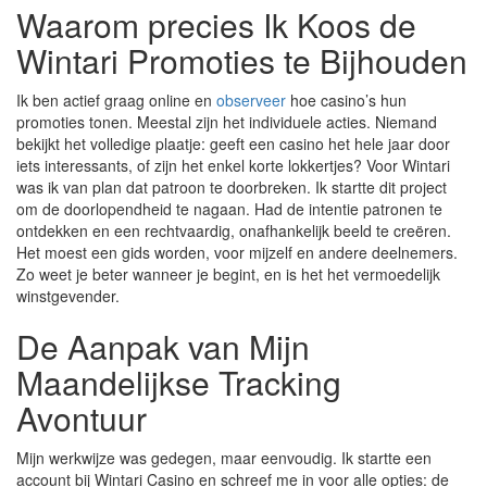
Waarom precies Ik Koos de
Wintari Promoties te Bijhouden
Ik ben actief graag online en
observeer
hoe casino’s hun
promoties tonen. Meestal zijn het individuele acties. Niemand
bekijkt het volledige plaatje: geeft een casino het hele jaar door
iets interessants, of zijn het enkel korte lokkertjes? Voor Wintari
was ik van plan dat patroon te doorbreken. Ik startte dit project
om de doorlopendheid te nagaan. Had de intentie patronen te
ontdekken en een rechtvaardig, onafhankelijk beeld te creëren.
Het moest een gids worden, voor mijzelf en andere deelnemers.
Zo weet je beter wanneer je begint, en is het het vermoedelijk
winstgevender.
De Aanpak van Mijn
Maandelijkse Tracking
Avontuur
Mijn werkwijze was gedegen, maar eenvoudig. Ik startte een
account bij Wintari Casino en schreef me in voor alle opties: de