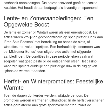
cashback aanbiedingen. Die seizoensinvloed geeft het casino
karakter. Het houdt de aanbodpagina’s levendig en spannend.
Lente- en Zomeraanbiedingen: Een
Opgewekte Boost
De lente en zomer bij Wintari waren als een energieboost. De
acties waren vrolijk en geconcentreerd op speelplezier. Denk aan
‘Free Spin Feesten’ met betrekking tot bepaalde slots, of
winacties met vakantieprijzen. Een herhaaldelijk fenomeen was
de ‘Midzomer Bonus’, een uitgebreide actie met stijgende
aanbiedingen. De condities in deze periode leken vaak wat
soepeler, wat goed paste bij de ontspannen sfeer. Het casino
wilde zijn spelers duidelijk een plezierige duw in de rug geven
tijdens de warme maanden.
Herfst- en Winterpromoties: Feestelijke
Warmte
Toen de dagen donkerder werden, wijzigde de toon. De
promoties werden warmer en uitbundiger. In de herfst verschenen
acties gerelateerd aan grote sportevenementen, zoals de