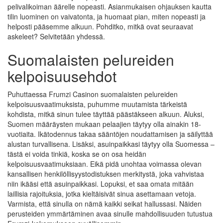
pelivalikoiman äärelle nopeasti. Asianmukaisen ohjauksen kautta
tilin luominen on vaivatonta, ja huomaat pian, miten nopeasti ja
helposti pääsemme alkuun. Pohditko, mitkä ovat seuraavat
askeleet? Selvitetään yhdessä.
Suomalaisten pelureiden
kelpoisuusehdot
Puhuttaessa Frumzi Casinon suomalaisten pelureiden
kelpoisuusvaatimuksista, puhumme muutamista tärkeistä
kohdista, mitkä sinun tulee täyttää päästäkseen alkuun. Aluksi,
Suomen määräysten mukaan pelaajien täytyy olla ainakin 18-
vuotiaita. Ikätodennus takaa sääntöjen noudattamisen ja säilyttää
alustan turvallisena. Lisäksi, asuinpaikkasi täytyy olla Suomessa –
tästä ei voida tinkiä, koska se on osa heidän
kelpoisuusvaatimuksiaan. Eikä pidä unohtaa voimassa olevan
kansallisen henkilöllisyystodistuksen merkitystä, joka vahvistaa
niin ikääsi että asuinpaikkasi. Lopuksi, et saa omata mitään
laillisia rajoituksia, jotka kieltäisivät sinua asettamaan vetoja.
Varmista, että sinulla on nämä kaikki seikat hallussasi. Näiden
perusteiden ymmärtäminen avaa sinulle mahdollisuuden tutustua