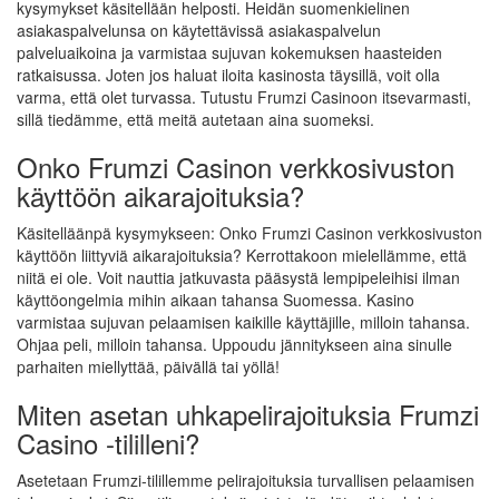
kysymykset käsitellään helposti. Heidän suomenkielinen
asiakaspalvelunsa on käytettävissä asiakaspalvelun
palveluaikoina ja varmistaa sujuvan kokemuksen haasteiden
ratkaisussa. Joten jos haluat iloita kasinosta täysillä, voit olla
varma, että olet turvassa. Tutustu Frumzi Casinoon itsevarmasti,
sillä tiedämme, että meitä autetaan aina suomeksi.
Onko Frumzi Casinon verkkosivuston
käyttöön aikarajoituksia?
Käsitelläänpä kysymykseen: Onko Frumzi Casinon verkkosivuston
käyttöön liittyviä aikarajoituksia? Kerrottakoon mielellämme, että
niitä ei ole. Voit nauttia jatkuvasta pääsystä lempipeleihisi ilman
käyttöongelmia mihin aikaan tahansa Suomessa. Kasino
varmistaa sujuvan pelaamisen kaikille käyttäjille, milloin tahansa.
Ohjaa peli, milloin tahansa. Uppoudu jännitykseen aina sinulle
parhaiten miellyttää, päivällä tai yöllä!
Miten asetan uhkapelirajoituksia Frumzi
Casino -tililleni?
Asetetaan Frumzi-tilillemme pelirajoituksia turvallisen pelaamisen