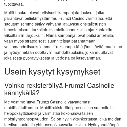
tutkittavaa.
Meitä houkuttelevat erityisesti kampanjatarjoukset, jotka
parantavat pelielämystämme. Frumzi Casino varmistaa, että
sitoutumisemme säilyy vahvana jatkuvasti ensitalletusten
tehostamiseen tarkoitetuista aloitusbonuksista ajankohtaisiin
viikoittaisiin tarjouksiin. Nämä kampanjat ovat paitsi anteliaita,
vaan myös strategisesti suunniteltuja parantamaan
voittomahdollisuuksiamme. Tutkitaanpa tätä jännittävää maailmaa
ja hyödynnetään odottaviin mahdollisuuksiin, jotka muuttavat
jokaisesta pyöräytyksestä ja vedosta palkitsevamman.
Usein kysytyt kysymykset
Voinko rekisteröityä Frumzi Casinolle
kännykällä?
Me voimme liittyä Frumzi Casinolle vaivattomasti
mobiililaitteillamme. Mobiilirekisteröintiprosessi on suunniteltu
helppokäyttöiseksi ja varmistaa kokonaisvaltaisen
mobiiliyhteensopivuuden. Se on hyvin yksinkertaista, eikä meidän
tarvitse huolehtia yhteensopivuusvaikeuksista. Hyödynnetäänpä