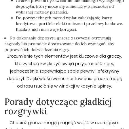
Gracze powinni być świadomi minimalnego wymaganego
depozytu, który może się zmieniać w zależności od
wybranej metody płatności.
Do powszechnych metod wpłat zaliczają się karty
kredytowe, portfele elektroniczne i przelewy bankowe.
Każda z nich ma swoje korzyści.
Po dokonaniu depozytu gracze zazwyczaj otrzymują
nagrody lub promocje dostosowane do ich wymagań, aby
poprawić ich doświadczenia z gry.
Zrozumienie tych elementów jest kluczowe dla graczy,
którzy chcą zwiększyć swoją przyjemność z gry,
jednocześnie zapewniając sobie pewny i efektywny
depozyt. Dzięki właściwemu nastawieniu gracze mogą
od razu rzucić się w wir akcji w kasynie Spinsy.
Porady dotyczące gładkiej
rozgrywki
Chociaż gracze mogą pragnąć wejść w czarującym