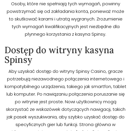
Osoby, które nie spełniają tych wymagań, powinny
powstrzymać się od zakładania konta, ponieważ może
to skutkować karami i utratą wygranych. Zrozumienie
tych wymagań kwalifikacyjnych jest niezbędne dla
płynnego korzystania z kasyna Spinsy.
Dostęp do witryny kasyna
Spinsy
Aby uzyskać dostęp do witryny Spinsy Casino, gracze
potrzebują niezawodnego połączenia internetowego i
kompatybilnego urządzenia, takiego jak smartfon, tablet
lub komputer. Po nawiązaniu połączenia poruszanie się
po witrynie jest proste. Nowi użytkownicy mogą
skorzystać ze wskazówek dotyczących nawigacji, takich
jak pasek wyszukiwania, aby szybko uzyskać dostęp do
specyficznych gier lub funkcji. Strona główna w