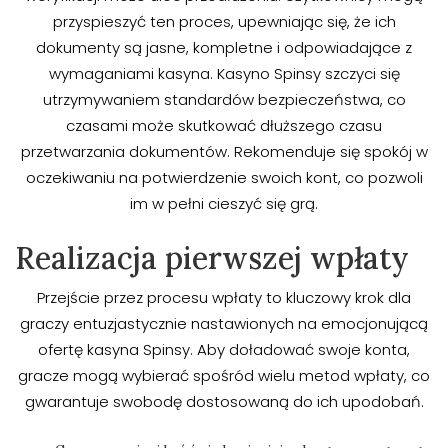
przyspieszyć ten proces, upewniając się, że ich
dokumenty są jasne, kompletne i odpowiadające z
wymaganiami kasyna. Kasyno Spinsy szczyci się
utrzymywaniem standardów bezpieczeństwa, co
czasami może skutkować dłuższego czasu
przetwarzania dokumentów. Rekomenduje się spokój w
oczekiwaniu na potwierdzenie swoich kont, co pozwoli
im w pełni cieszyć się grą.
Realizacja pierwszej wpłaty
Przejście przez procesu wpłaty to kluczowy krok dla
graczy entuzjastycznie nastawionych na emocjonującą
ofertę kasyna Spinsy. Aby doładować swoje konta,
gracze mogą wybierać spośród wielu metod wpłaty, co
gwarantuje swobodę dostosowaną do ich upodobań.