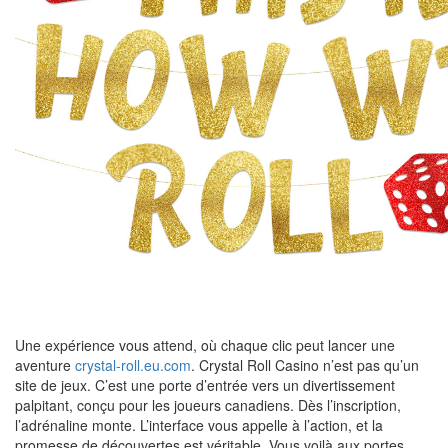
Une expérience vous attend, où chaque clic peut lancer une
aventure
crystal-roll.eu.com
. Crystal Roll Casino n’est pas qu’un
site de jeux. C’est une porte d’entrée vers un divertissement
palpitant, conçu pour les joueurs canadiens. Dès l’inscription,
l’adrénaline monte. L’interface vous appelle à l’action, et la
promesse de découvertes est véritable. Vous voilà aux portes