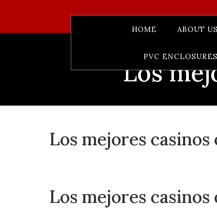
HOME
ABOUT U
PVC ENCLOSURES
Los mejo
Los mejores casinos 
Los mejores casinos 