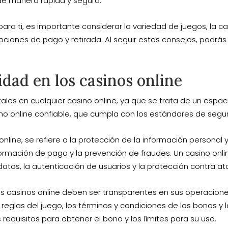
s de manera rápida y segura.
para ti, es importante considerar la variedad de juegos, la cal
opciones de pago y retirada. Al seguir estos consejos, podrás
dad en los casinos online
les en cualquier casino online, ya que se trata de un espa
ino online confiable, que cumpla con los estándares de segur
ine, se refiere a la protección de la información personal y 
nformación de pago y la prevención de fraudes. Un casino on
atos, la autenticación de usuarios y la protección contra at
s casinos online deben ser transparentes en sus operaciones y
 reglas del juego, los términos y condiciones de los bonos y 
requisitos para obtener el bono y los límites para su uso.