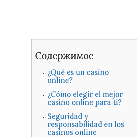
Содержимое
¿Qué es un casino
online?
¿Cómo elegir el mejor
casino online para ti?
Seguridad y
responsabilidad en los
casinos online