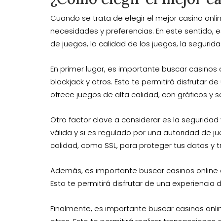
Cuando se trata de elegir el mejor casino onli
necesidades y preferencias. En este sentido, es
de juegos, la calidad de los juegos, la seguridad
En primer lugar, es importante buscar casinos 
blackjack y otros. Esto te permitirá disfrutar 
ofrece juegos de alta calidad, con gráficos y s
Otro factor clave a considerar es la seguridad y 
válida y si es regulado por una autoridad de ju
calidad, como SSL, para proteger tus datos y 
Además, es importante buscar casinos online 
Esto te permitirá disfrutar de una experiencia
Finalmente, es importante buscar casinos onli