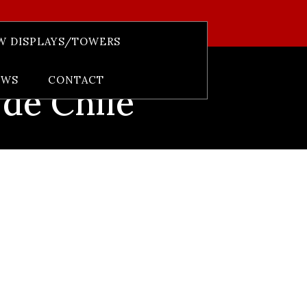
W DISPLAYS/TOWERS
EWS
CONTACT
 de Chile