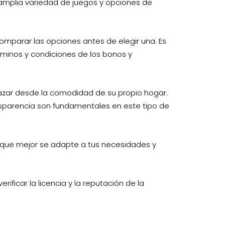
a amplia variedad de juegos y opciones de
comparar las opciones antes de elegir una. Es
érminos y condiciones de los bonos y
e azar desde la comodidad de su propio hogar.
ansparencia son fundamentales en este tipo de
el que mejor se adapte a tus necesidades y
ificar la licencia y la reputación de la