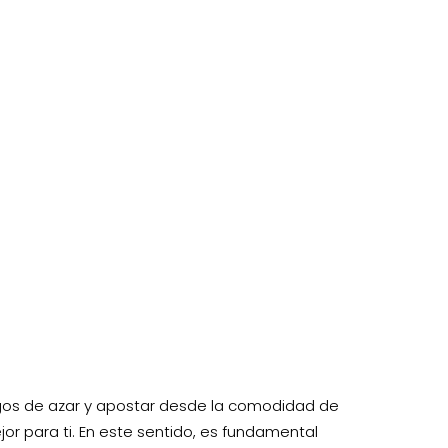
uegos de azar y apostar desde la comodidad de
jor para ti. En este sentido, es fundamental