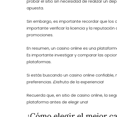
probar el sitio sin necesidad de realizar un d
apuesta.
Sin embargo, es importante recordar que los ca
importante verificar la licencia y la reputació
promociones.
En resumen, un casino online es una plataform
Es importante investigar y comparar las opcio
plataformas.
Si estás buscando un casino online confiable,
preferencias. ¡Disfruta de la experiencia!
Recuerda que, en sitio de casino online, la seg
plataforma antes de elegir una!
¿Cómo elegir el mejor ca