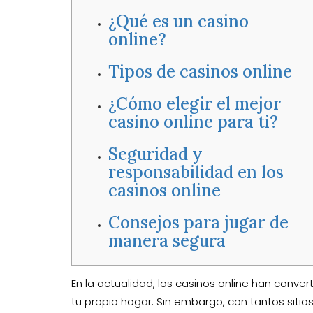
¿Qué es un casino
online?
Tipos de casinos online
¿Cómo elegir el mejor
casino online para ti?
Seguridad y
responsabilidad en los
casinos online
Consejos para jugar de
manera segura
En la actualidad, los casinos online han conv
tu propio hogar. Sin embargo, con tantos sitio