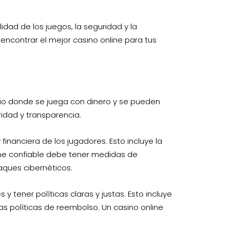
idad de los juegos, la seguridad y la
 encontrar el mejor casino online para tus
cio donde se juega con dinero y se pueden
idad y transparencia.
financiera de los jugadores. Esto incluye la
line confiable debe tener medidas de
aques cibernéticos.
 tener políticas claras y justas. Esto incluye
las políticas de reembolso. Un casino online