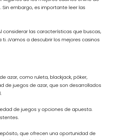
. Sin embargo, es importante leer las
 considerar las características que buscas,
 ti. ¡Vamos a descubrir los mejores casinos
de azar, como ruleta, blackjack, póker,
ad de juegos de azar, que son desarrollados
.
riedad de juegos y opciones de apuesta.
stentes.
depósito, que ofrecen una oportunidad de