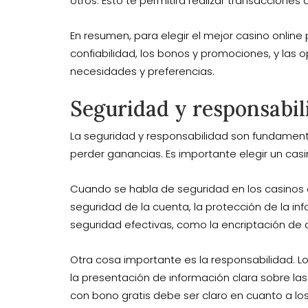
otros. Esto te permitirá realizar transaccione
En resumen, para elegir el mejor casino online 
confiabilidad, los bonos y promociones, y las 
necesidades y preferencias.
Seguridad y responsabili
La seguridad y responsabilidad son fundamenta
perder ganancias. Es importante elegir un cas
Cuando se habla de seguridad en los casinos onl
seguridad de la cuenta, la protección de la i
seguridad efectivas, como la encriptación de d
Otra cosa importante es la responsabilidad. Lo
la presentación de información clara sobre las
con bono gratis debe ser claro en cuanto a los 