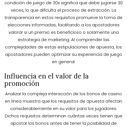
condición de juego de 30x significa que debe jugarse 30
veces, lo que dificulta el proceso de extracción. La
transparencia en estos requisitos promueve la toma de
elecciones informadas, facilitando a los apostadores
valorar si un premio es beneficioso o solamente una
estrategia de marketing. Al comprender las
complejidades de estas estipulaciones de apuesta, los
apostadores pueden optimizar su experiencia de juego
en general.
Influencia en el valor de la
promoción
Analizar la compleja interacción de los bonos de casino
en línea muestra que los requisitos de apuesta afectan
considerablemente en su valor para los jugadores.
Dichos requisitos determinan cuántas veces tienen que
apostar los bonos antes de tener la posibilidad de