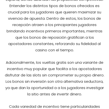
Entender los distintos tipos de bonos ofrecidos es
crucial para los jugadores que quieren maximizar su
vivencia de apuesta. Dentro de estos, los bonos de
recepción atraen a los principiantes jugadores
brindando incentivos primeros importantes, mientras
que los bonos de reposición gratifican a los
apostadores constantes, reforzando su fidelidad al
casino con el tiempo.
Adicionalmente, los vueltas gratis son una variante de
incentivo muy popular que facilita a los apostadores
disfrutar de las slots sin comprometer su propio dinero.
Los bonos sin inversión son otra alternativa seductora,
ya que dan la oportunidad a a los jugadores investigar
la sitio antes de invertir dinero.
Cada variedad de incentivo tiene particularidades