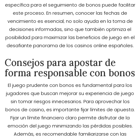
específica para el seguimiento de bonos puede facilitar
este proceso. En resumen, conocer las fechas de
vencimiento es esencial; no solo ayuda en la toma de
decisiones informadas, sino que también optimiza el
posibilidad para maximizar las beneficios de juego en el
desafiante panorama de los casinos online españoles.
Consejos para apostar de
forma responsable con bonos
El juego prudente con bonos es fundamental para los
jugadores que buscan mejorar su experiencia de juego
sin tomar riesgos innecesarios. Para aprovechar los
bonos de casino, es importante fijar límites de apuesta.
Fijar un límite financiero claro permite disfrutar de la
emoción del juego minimizando las pérdidas posibles.
Además, es recomendable familiarizarse con las