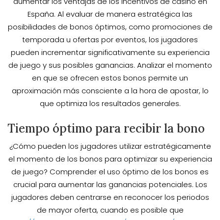
aumentar los ventajas de los incentivos de casino en
España. Al evaluar de manera estratégica las
posibilidades de bonos óptimos, como promociones de
temporada u ofertas por eventos, los jugadores
pueden incrementar significativamente su experiencia
de juego y sus posibles ganancias. Analizar el momento
en que se ofrecen estos bonos permite un
aproximación más consciente a la hora de apostar, lo
que optimiza los resultados generales.
Tiempo óptimo para recibir la bono
¿Cómo pueden los jugadores utilizar estratégicamente
el momento de los bonos para optimizar su experiencia
de juego? Comprender el uso óptimo de los bonos es
crucial para aumentar las ganancias potenciales. Los
jugadores deben centrarse en reconocer los periodos
de mayor oferta, cuando es posible que