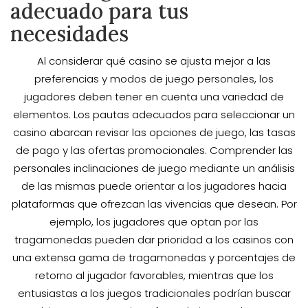
adecuado para tus
necesidades
Al considerar qué casino se ajusta mejor a las
preferencias y modos de juego personales, los
jugadores deben tener en cuenta una variedad de
elementos. Los pautas adecuados para seleccionar un
casino abarcan revisar las opciones de juego, las tasas
de pago y las ofertas promocionales. Comprender las
personales inclinaciones de juego mediante un análisis
de las mismas puede orientar a los jugadores hacia
plataformas que ofrezcan las vivencias que desean. Por
ejemplo, los jugadores que optan por las
tragamonedas pueden dar prioridad a los casinos con
una extensa gama de tragamonedas y porcentajes de
retorno al jugador favorables, mientras que los
entusiastas a los juegos tradicionales podrían buscar