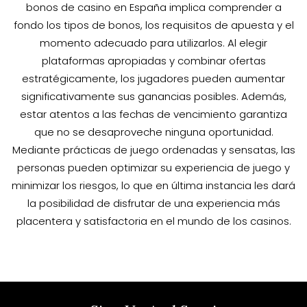
bonos de casino en España implica comprender a
fondo los tipos de bonos, los requisitos de apuesta y el
momento adecuado para utilizarlos. Al elegir
plataformas apropiadas y combinar ofertas
estratégicamente, los jugadores pueden aumentar
significativamente sus ganancias posibles. Además,
estar atentos a las fechas de vencimiento garantiza
que no se desaproveche ninguna oportunidad.
Mediante prácticas de juego ordenadas y sensatas, las
personas pueden optimizar su experiencia de juego y
minimizar los riesgos, lo que en última instancia les dará
la posibilidad de disfrutar de una experiencia más
placentera y satisfactoria en el mundo de los casinos.