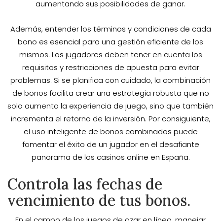
aumentando sus posibilidades de ganar.
Además, entender los términos y condiciones de cada
bono es esencial para una gestión eficiente de los
mismos. Los jugadores deben tener en cuenta los
requisitos y restricciones de apuesta para evitar
problemas. Si se planifica con cuidado, la combinación
de bonos facilita crear una estrategia robusta que no
solo aumenta la experiencia de juego, sino que también
incrementa el retorno de la inversión. Por consiguiente,
el uso inteligente de bonos combinados puede
fomentar el éxito de un jugador en el desafiante
panorama de los casinos online en España.
Controla las fechas de
vencimiento de tus bonos.
En el campo de los juegos de azar en línea, manejar