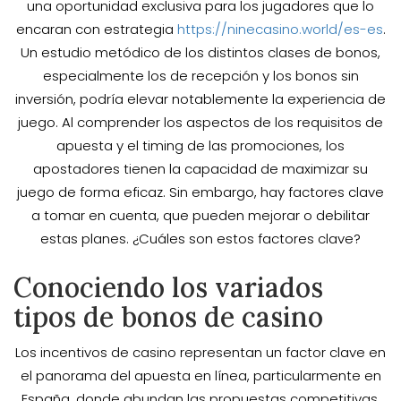
una oportunidad exclusiva para los jugadores que lo
encaran con estrategia
https://ninecasino.world/es-es
.
Un estudio metódico de los distintos clases de bonos,
especialmente los de recepción y los bonos sin
inversión, podría elevar notablemente la experiencia de
juego. Al comprender los aspectos de los requisitos de
apuesta y el timing de las promociones, los
apostadores tienen la capacidad de maximizar su
juego de forma eficaz. Sin embargo, hay factores clave
a tomar en cuenta, que pueden mejorar o debilitar
estas planes. ¿Cuáles son estos factores clave?
Conociendo los variados
tipos de bonos de casino
Los incentivos de casino representan un factor clave en
el panorama del apuesta en línea, particularmente en
España, donde abundan las propuestas competitivas.