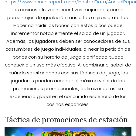
https://www.annualreports.com/HostedData/AnnualRepor
los casinos ofrezcan incentivos mejorados, como
porcentajes de igualación más altos o giros gratuitos.
Hacer coincidir los bonos con estos picos puede
incrementar notablemente el saldo de un jugador.
Además, los jugadores deben ser conocedores de sus
costumbres de juego individuales; alinear la petición de
bonos con su horario de juego planificado puede
conducir a un uso más efectivo. Al combinar el saber de
cuándo solicitar bonos con sus tácticas de juego, los
jugadores pueden acceder al máximo valor de las
promociones promocionales, optimizando así su
experiencia global en el concurrido escenario de los
casinos españoles.
Táctica de promociones de estación