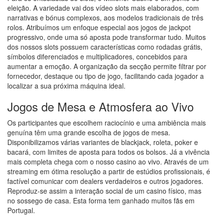
eleição. A variedade vai dos vídeo slots mais elaborados, com
narrativas e bónus complexos, aos modelos tradicionais de três
rolos. Atribuímos um enfoque especial aos jogos de jackpot
progressivo, onde uma só aposta pode transformar tudo. Muitos
dos nossos slots possuem características como rodadas grátis,
símbolos diferenciados e multiplicadores, concebidos para
aumentar a emoção. A organização da secção permite filtrar por
fornecedor, destaque ou tipo de jogo, facilitando cada jogador a
localizar a sua próxima máquina ideal.
Jogos de Mesa e Atmosfera ao Vivo
Os participantes que escolhem raciocínio e uma ambiência mais
genuína têm uma grande escolha de jogos de mesa.
Disponibilizamos várias variantes de blackjack, roleta, poker e
bacará, com limites de aposta para todos os bolsos. Já a vivência
mais completa chega com o nosso casino ao vivo. Através de um
streaming em ótima resolução a partir de estúdios profissionais, é
factível comunicar com dealers verdadeiros e outros jogadores.
Reproduz-se assim a interação social de um casino físico, mas
no sossego de casa. Esta forma tem ganhado muitos fãs em
Portugal.