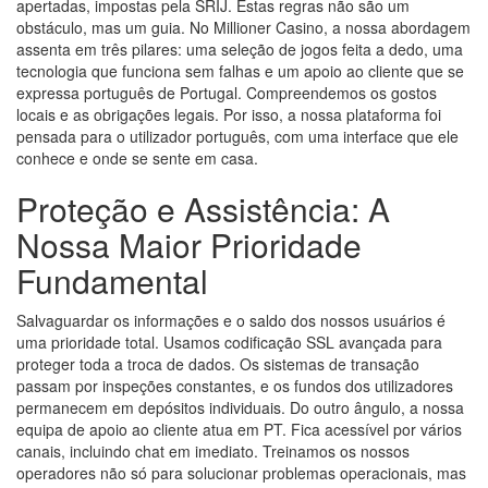
apertadas, impostas pela SRIJ. Estas regras não são um
obstáculo, mas um guia. No Millioner Casino, a nossa abordagem
assenta em três pilares: uma seleção de jogos feita a dedo, uma
tecnologia que funciona sem falhas e um apoio ao cliente que se
expressa português de Portugal. Compreendemos os gostos
locais e as obrigações legais. Por isso, a nossa plataforma foi
pensada para o utilizador português, com uma interface que ele
conhece e onde se sente em casa.
Proteção e Assistência: A
Nossa Maior Prioridade
Fundamental
Salvaguardar os informações e o saldo dos nossos usuários é
uma prioridade total. Usamos codificação SSL avançada para
proteger toda a troca de dados. Os sistemas de transação
passam por inspeções constantes, e os fundos dos utilizadores
permanecem em depósitos individuais. Do outro ângulo, a nossa
equipa de apoio ao cliente atua em PT. Fica acessível por vários
canais, incluindo chat em imediato. Treinamos os nossos
operadores não só para solucionar problemas operacionais, mas