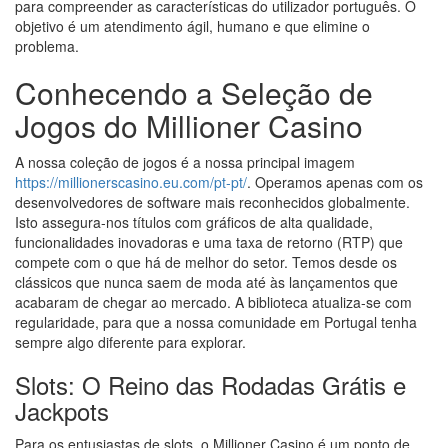
para compreender as características do utilizador português. O
objetivo é um atendimento ágil, humano e que elimine o
problema.
Conhecendo a Seleção de
Jogos do Millioner Casino
A nossa coleção de jogos é a nossa principal imagem
https://millionerscasino.eu.com/pt-pt/
. Operamos apenas com os
desenvolvedores de software mais reconhecidos globalmente.
Isto assegura-nos títulos com gráficos de alta qualidade,
funcionalidades inovadoras e uma taxa de retorno (RTP) que
compete com o que há de melhor do setor. Temos desde os
clássicos que nunca saem de moda até às lançamentos que
acabaram de chegar ao mercado. A biblioteca atualiza-se com
regularidade, para que a nossa comunidade em Portugal tenha
sempre algo diferente para explorar.
Slots: O Reino das Rodadas Grátis e
Jackpots
Para os entusiastas de slots, o Millioner Casino é um ponto de