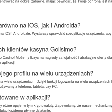
centrować na dobrej zabawie, mając pewność, że Twoje ochrona jest 
a
arówno na iOS, jak i Androida?
a na iOS i Androidzie. Wystarczy sprawdzić specyfikacje urządzenia, a
ych klientów kasyna Golisimo?
o Casino! Możemy liczyć na nagrody za lojalność i atrakcyjne oferty dl
aplikacji.
ego profilu na wielu urządzeniach?
a wielu urządzeniach. Dzięki funkcji logowania na wielu urządzeniach 
żywamy z telefonu, tableta, czy PC.
towane w aplikacji?
jemy różne opcje, w tym kryptowaluty. Zapewniamy, że nasze mechanizm
tując każdemu płynne działanie.