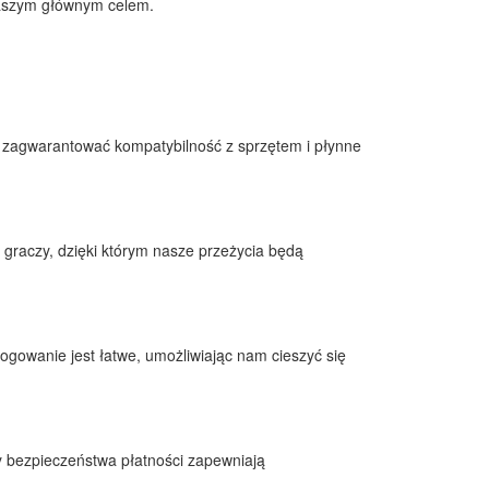
naszym głównym celem.
by zagwarantować kompatybilność z sprzętem i płynne
a graczy, dzięki którym nasze przeżycia będą
logowanie jest łatwe, umożliwiając nam cieszyć się
y bezpieczeństwa płatności zapewniają