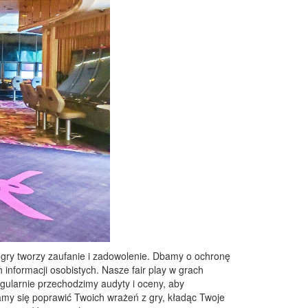
o gry tworzy zaufanie i zadowolenie. Dbamy o ochronę
informacji osobistych. Nasze fair play w grach
gularnie przechodzimy audyty i oceny, aby
amy się poprawić Twoich wrażeń z gry, kładąc Twoje