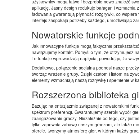
użytkownicy mogą łatwo i bezproblemowo znaleźć swoje
aplikację. Jasny design redukuje bałagan i wzmacnia
ładowania gwarantują płynność rozgrywki, co wspier
interfejs zaspokaja potrzeby każdego, umożliwiając zan
Nowatorskie funkcje podn
Jak innowacyjne funkcje mogą faktycznie przekształci
nawiązujemy kontakt. Pomyśl o tym, że otrzymujesz na
Te funkcje wprowadzają napięcia, powodując, że wszys
Dodatkowo, połączenie socjalna podnosi nasze przeży
tworząc wrażenie grupy. Dzięki czatom i listom na ży
elementy wzmacniają naszą rozrywkę i spełnienie w ka
Rozszerzona biblioteka g
Bazując na entuzjazmie związanej z nowatorskimi funk
spektrum preferencji. Gwarantujemy szeroki wybór gier
zaangażowanie graczy. Niezależnie od tego, czy jesteś
tylko zapewnia zabawę naszym graczom, ale także mot
ofercie, tworzymy atmosferę gier, w którym każdy gracz