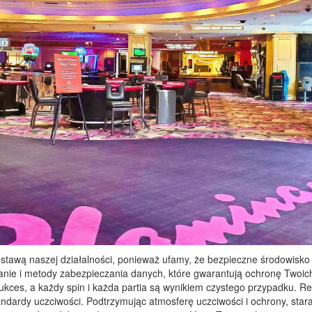
odstawą naszej działalności, ponieważ ufamy, że bezpieczne środowisk
nie i metody zabezpieczania danych, które gwarantują ochronę Twoich 
ces, a każdy spin i każda partia są wynikiem czystego przypadku. Re
dardy uczciwości. Podtrzymując atmosferę uczciwości i ochrony, star