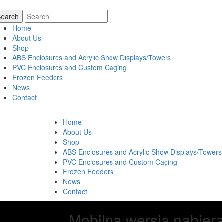
Home
About Us
Shop
ABS Enclosures and Acrylic Show Displays/Towers
PVC Enclosures and Custom Caging
Frozen Feeders
News
Contact
Home
About Us
Shop
ABS Enclosures and Acrylic Show Displays/Towers
PVC Enclosures and Custom Caging
Frozen Feeders
News
Contact
Mobilna wersja nabier