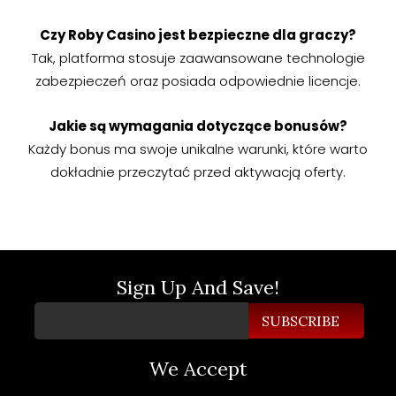
Czy Roby Casino jest bezpieczne dla graczy?
Tak, platforma stosuje zaawansowane technologie
zabezpieczeń oraz posiada odpowiednie licencje.
Jakie są wymagania dotyczące bonusów?
Każdy bonus ma swoje unikalne warunki, które warto
dokładnie przeczytać przed aktywacją oferty.
Sign Up And Save!
We Accept