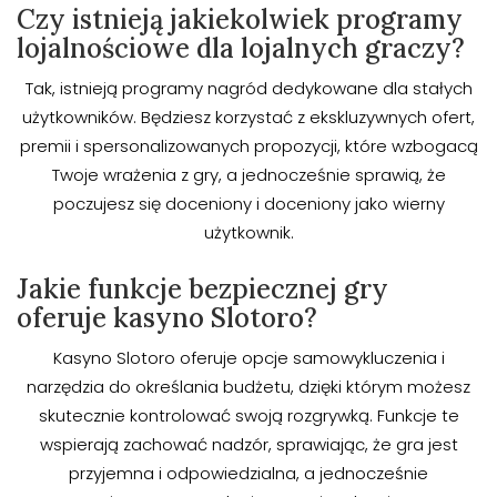
Czy istnieją jakiekolwiek programy
lojalnościowe dla lojalnych graczy?
Tak, istnieją programy nagród dedykowane dla stałych
użytkowników. Będziesz korzystać z ekskluzywnych ofert,
premii i spersonalizowanych propozycji, które wzbogacą
Twoje wrażenia z gry, a jednocześnie sprawią, że
poczujesz się doceniony i doceniony jako wierny
użytkownik.
Jakie funkcje bezpiecznej gry
oferuje kasyno Slotoro?
Kasyno Slotoro oferuje opcje samowykluczenia i
narzędzia do określania budżetu, dzięki którym możesz
skutecznie kontrolować swoją rozgrywką. Funkcje te
wspierają zachować nadzór, sprawiając, że gra jest
przyjemna i odpowiedzialna, a jednocześnie