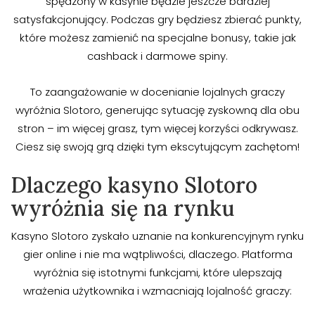
spędzony w kasynie będzie jeszcze bardziej
satysfakcjonujący. Podczas gry będziesz zbierać punkty,
które możesz zamienić na specjalne bonusy, takie jak
cashback i darmowe spiny.
To zaangażowanie w docenianie lojalnych graczy
wyróżnia Slotoro, generując sytuację zyskowną dla obu
stron – im więcej grasz, tym więcej korzyści odkrywasz.
Ciesz się swoją grą dzięki tym ekscytującym zachętom!
Dlaczego kasyno Slotoro
wyróżnia się na rynku
Kasyno Slotoro zyskało uznanie na konkurencyjnym rynku
gier online i nie ma wątpliwości, dlaczego. Platforma
wyróżnia się istotnymi funkcjami, które ulepszają
wrażenia użytkownika i wzmacniają lojalność graczy: