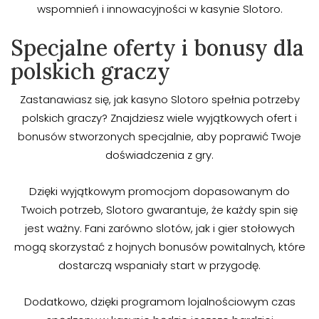
wspomnień i innowacyjności w kasynie Slotoro.
Specjalne oferty i bonusy dla
polskich graczy
Zastanawiasz się, jak kasyno Slotoro spełnia potrzeby
polskich graczy? Znajdziesz wiele wyjątkowych ofert i
bonusów stworzonych specjalnie, aby poprawić Twoje
doświadczenia z gry.
Dzięki wyjątkowym promocjom dopasowanym do
Twoich potrzeb, Slotoro gwarantuje, że każdy spin się
jest ważny. Fani zarówno slotów, jak i gier stołowych
mogą skorzystać z hojnych bonusów powitalnych, które
dostarczą wspaniały start w przygodę.
Dodatkowo, dzięki programom lojalnościowym czas