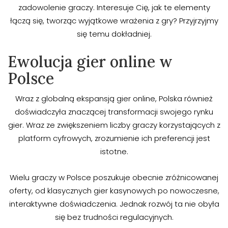
zadowolenie graczy. Interesuje Cię, jak te elementy
łączą się, tworząc wyjątkowe wrażenia z gry? Przyjrzyjmy
się temu dokładniej.
Ewolucja gier online w
Polsce
Wraz z globalną ekspansją gier online, Polska również
doświadczyła znaczącej transformacji swojego rynku
gier. Wraz ze zwiększeniem liczby graczy korzystających z
platform cyfrowych, zrozumienie ich preferencji jest
istotne.
Wielu graczy w Polsce poszukuje obecnie zróżnicowanej
oferty, od klasycznych gier kasynowych po nowoczesne,
interaktywne doświadczenia. Jednak rozwój ta nie obyła
się bez trudności regulacyjnych.