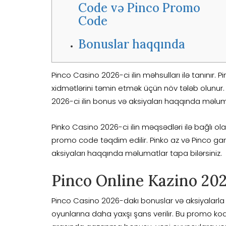
Code və Pinco Promo
Code
Bonuslar haqqında
Pinco Casino 2026-ci ilin məhsulları ilə tanını
xidmətlərini təmin etmək üçün növ tələb olunur
2026-ci ilin bonus və aksiyaları haqqında məluma
Pinko Casino 2026-ci ilin məqsədləri ilə bağlı o
promo code təqdim edilir. Pinko az və Pinco game
aksiyaları haqqında məlumatlar tapa bilərsiniz.
Pinco Online Kazino 202
Pinco Casino 2026-dakı bonuslar və aksiyalarla 
oyunlarına daha yaxşı şans verilir. Bu promo k