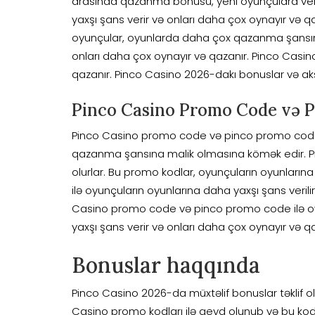
arasında qazanma bonusu, yeni oyunçulara veri
yaxşı şans verir və onları daha çox oynayır və q
oyunçular, oyunlarda daha çox qazanma şansına 
onları daha çox oynayır və qazanır. Pinco Casin
qazanır. Pinco Casino 2026-dakı bonuslar və aks
Pinco Casino Promo Code və 
Pinco Casino promo code və pinco promo code il
qazanma şansına malik olmasına kömək edir. 
olurlar. Bu promo kodlar, oyunçuların oyunları
ilə oyunçuların oyunlarına daha yaxşı şans ver
Casino promo code və pinco promo code ilə oyu
yaxşı şans verir və onları daha çox oynayır və qa
Bonuslar haqqında
Pinco Casino 2026-da müxtəlif bonuslar təklif o
Casino promo kodları ilə qeyd olunub və bu kodlar