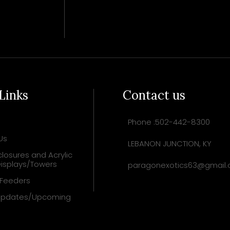
 Links
Contact us
Phone :502-442-8300
Us
LEBANON JUNCTION, KY
losures and Acrylic
isplays/Towers
paragonexotics63@gmail
 Feeders
Updates/Upcoming