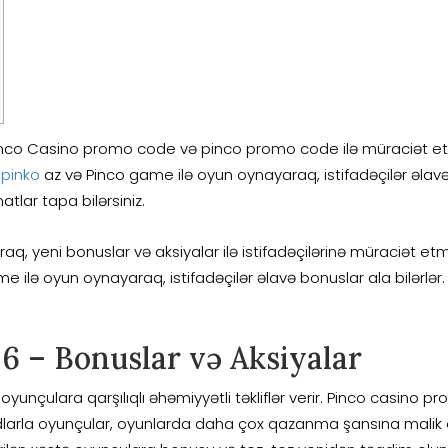
r. Pinco Casino promo code və pinco promo code ilə müraciət etm
.
pinko
az və Pinco game ilə oyun oynayaraq, istifadəçilər əlavə
tlar tapa bilərsiniz.
laraq, yeni bonuslar və aksiyalar ilə istifadəçilərinə müraciə
 ilə oyun oynayaraq, istifadəçilər əlavə bonuslar ala bilərlər
6 – Bonuslar və Aksiyalar
oyunçulara qarşılıqlı əhəmiyyətli təkliflər verir. Pinco casino
odlarla oyunçular, oyunlarda daha çox qazanma şansına malik 