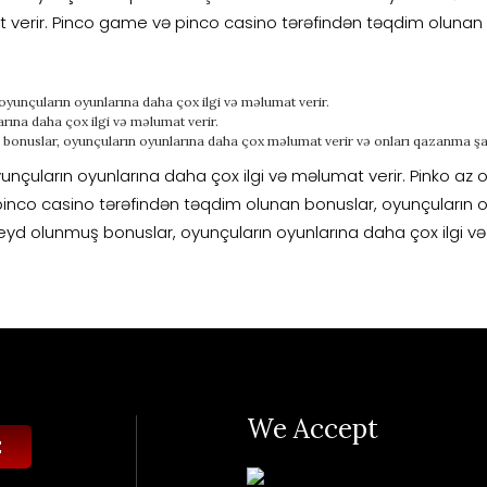
t verir. Pinco game və pinco casino tərəfindən təqdim olunan
yunçuların oyunlarına daha çox ilgi və məlumat verir.
arına daha çox ilgi və məlumat verir.
onuslar, oyunçuların oyunlarına daha çox məlumat verir və onları qazanma şans
nçuların oyunlarına daha çox ilgi və məlumat verir. Pinko az oy
pinco casino tərəfindən təqdim olunan bonuslar, oyunçuların o
eyd olunmuş bonuslar, oyunçuların oyunlarına daha çox ilgi və
We Accept