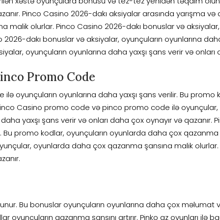
lən xəstə oyunçulara bonusu və tez-tez yenidən təqdim olunu
azanır. Pinco Casino 2026-dakı aksiyalar arasında yarışma və q
malik olurlar. Pinco Casino 2026-dakı bonuslar və aksiyalar, 
o 2026-dakı bonuslar və aksiyalar, oyunçuların oyunlarına daha
iyalar, oyunçuların oyunlarına daha yaxşı şans verir və onları 
Pinco Promo Code
ə oyunçuların oyunlarına daha yaxşı şans verilir. Bu promo 
Pinco Casino promo code və pinco promo code ilə oyunçular
na daha yaxşı şans verir və onları daha çox oynayır və qazan
ilir. Bu promo kodlar, oyunçuların oyunlarda daha çox qazanma
nçular, oyunlarda daha çox qazanma şansına malik olurlar. 
zanır.
lunur. Bu bonuslar oyunçuların oyunlarına daha çox məlumat ver
 oyunçuların qazanma şansını artırır. Pinko az oyunları ilə bağ