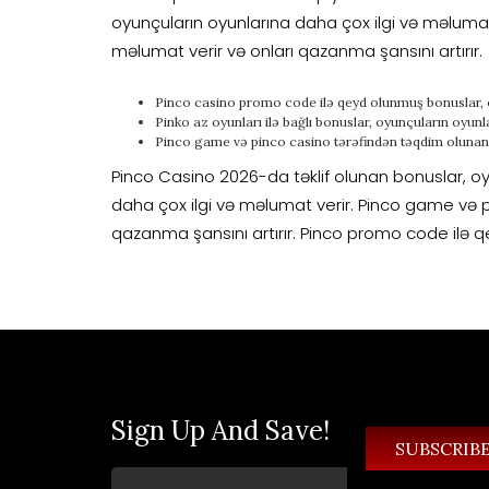
oyunçuların oyunlarına daha çox ilgi və məluma
məlumat verir və onları qazanma şansını artırır.
Pinco casino promo code ilə qeyd olunmuş bonuslar, o
Pinko az oyunları ilə bağlı bonuslar, oyunçuların oyunl
Pinco game və pinco casino tərəfindən təqdim olunan b
Pinco Casino 2026-da təklif olunan bonuslar, oyu
daha çox ilgi və məlumat verir. Pinco game və 
qazanma şansını artırır. Pinco promo code ilə q
Sign Up And Save!