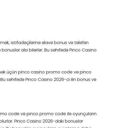
ək, istifadəçilərinə əlavə bonus və tələfən
 bonuslar ala bilərlər. Bu səhifədə Pinco Casino
t etmək üçün pinco casino promo code və pinco
. Bu səhifədə Pinco Casino 2026-ci ilin bonus və
 promo code və pinco promo code ilə oyunçuların
olurlar. Pinco Casino 2026-dakı bonuslar