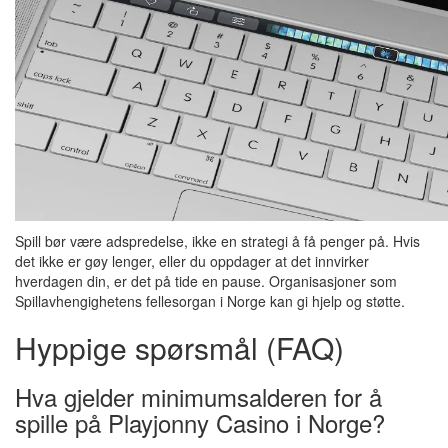
Spill bør være adspredelse, ikke en strategi å få penger på. Hvis
det ikke er gøy lenger, eller du oppdager at det innvirker
hverdagen din, er det på tide en pause. Organisasjoner som
Spillavhengighetens fellesorgan i Norge kan gi hjelp og støtte.
Hyppige spørsmål (FAQ)
Hva gjelder minimumsalderen for å
spille på Playjonny Casino i Norge?