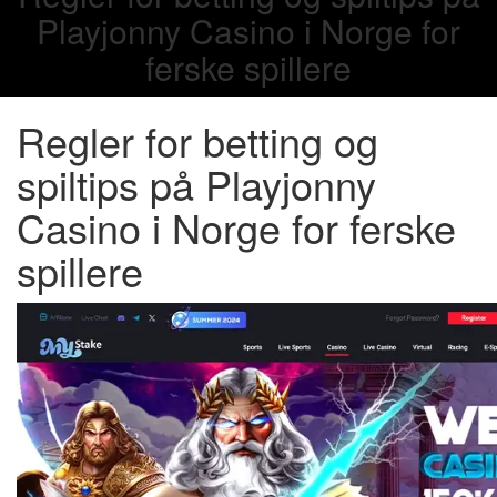
Playjonny Casino i Norge for
ferske spillere
Regler for betting og
spiltips på Playjonny
Casino i Norge for ferske
spillere