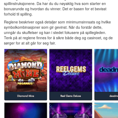
spillinstruksjonene. Da har du du nøyaktig hva som starter en
bonusrunde og hvordan du vinner. Det er basen for et bevisst
forhold til spilling.
Reglene beskriver også detaljer som minimumsinnsats og hvilke
symbolkombinasjoner som gir gevinst. Når du forstår dette,
unngår du skuffelser og kan i stedet fokusere på spillegleden.
Tenk på at reglene finnes for å sikre både deg og casinoet, og de
sørger for at alt går for seg fair.