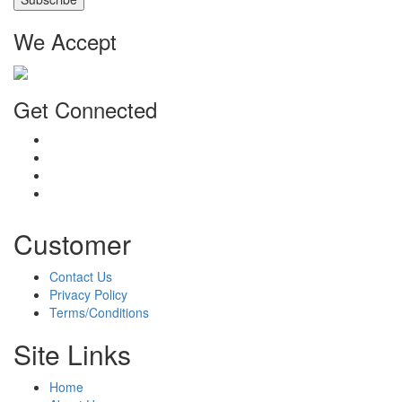
We Accept
Get Connected
Customer
Contact Us
Privacy Policy
Terms/Conditions
Site Links
Home