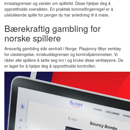
innsatsgrenser og varsler om spilletid. Disse hjelper deg å
opprettholde oversikten. En praktisk tommelfingerregel er å
utelukkende spille for penger du har anledning til å miste.
Bærekraftig gambling for
norske spillere
Ansvarlig gambling står sentralt i Norge. Playjonny tilbyr verktøy
for utestengelse, innskuddsgrenser og kontrollpåminnelser. Vi
råder alle spillere å sette seg inn i og bruke disse verktøyene. De
er laget for å hjelpe deg å opprettholde kontrollen.