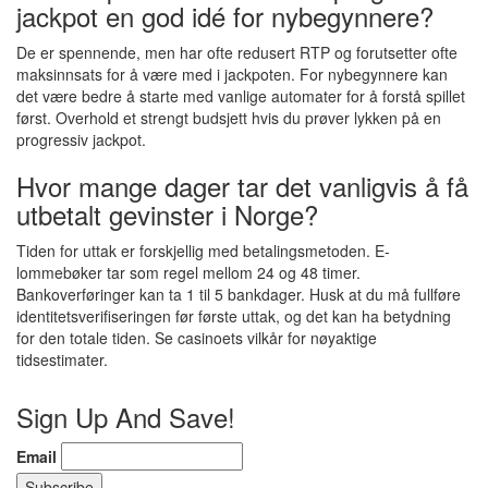
jackpot en god idé for nybegynnere?
De er spennende, men har ofte redusert RTP og forutsetter ofte
maksinnsats for å være med i jackpoten. For nybegynnere kan
det være bedre å starte med vanlige automater for å forstå spillet
først. Overhold et strengt budsjett hvis du prøver lykken på en
progressiv jackpot.
Hvor mange dager tar det vanligvis å få
utbetalt gevinster i Norge?
Tiden for uttak er forskjellig med betalingsmetoden. E-
lommebøker tar som regel mellom 24 og 48 timer.
Bankoverføringer kan ta 1 til 5 bankdager. Husk at du må fullføre
identitetsverifiseringen før første uttak, og det kan ha betydning
for den totale tiden. Se casinoets vilkår for nøyaktige
tidsestimater.
Sign Up And Save!
Email