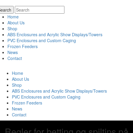
Home
About Us
Shop
ABS Enclosures and Acrylic Show Displays/Towers
PVC Enclosures and Custom Caging
Frozen Feeders
News
Contact
Home
About Us
Shop
ABS Enclosures and Acrylic Show Displays/Towers
PVC Enclosures and Custom Caging
Frozen Feeders
News
Contact
Regler for betting og spiltips på