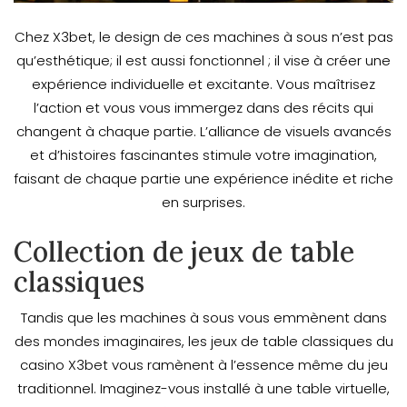
Chez X3bet, le design de ces machines à sous n’est pas
qu’esthétique; il est aussi fonctionnel ; il vise à créer une
expérience individuelle et excitante. Vous maîtrisez
l’action et vous vous immergez dans des récits qui
changent à chaque partie. L’alliance de visuels avancés
et d’histoires fascinantes stimule votre imagination,
faisant de chaque partie une expérience inédite et riche
en surprises.
Collection de jeux de table
classiques
Tandis que les machines à sous vous emmènent dans
des mondes imaginaires, les jeux de table classiques du
casino X3bet vous ramènent à l’essence même du jeu
traditionnel. Imaginez-vous installé à une table virtuelle,