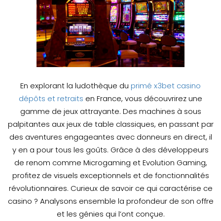
En explorant la ludothèque du
primé x3bet casino
dépôts et retraits
en France, vous découvrirez une
gamme de jeux attrayante. Des machines à sous
palpitantes aux jeux de table classiques, en passant par
des aventures engageantes avec donneurs en direct, il
y en a pour tous les goûts. Grâce à des développeurs
de renom comme Microgaming et Evolution Gaming,
profitez de visuels exceptionnels et de fonctionnalités
révolutionnaires. Curieux de savoir ce qui caractérise ce
casino ? Analysons ensemble la profondeur de son offre
et les génies qui l’ont conçue.