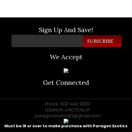
Sign Up And Save!
We Accept
Get Connected
Phone :502-442-8300
LEBANON JUNCTION, KY
paragonexotics63@gmail.com
Must be 18 or over to make purchase with Paragon Exotics