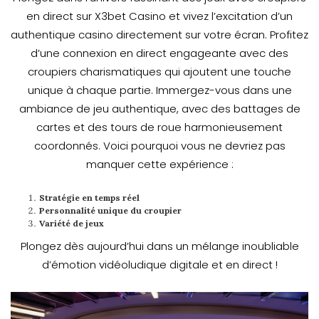
en direct sur X3bet Casino et vivez l’excitation d’un
authentique casino directement sur votre écran. Profitez
d’une connexion en direct engageante avec des
croupiers charismatiques qui ajoutent une touche
unique à chaque partie. Immergez-vous dans une
ambiance de jeu authentique, avec des battages de
cartes et des tours de roue harmonieusement
coordonnés. Voici pourquoi vous ne devriez pas
manquer cette expérience :
Stratégie en temps réel
Personnalité unique du croupier
Variété de jeux
Plongez dès aujourd’hui dans un mélange inoubliable
d’émotion vidéoludique digitale et en direct !