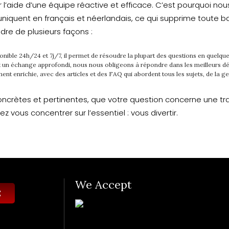
er l’aide d’une équipe réactive et efficace. C’est pourquoi n
quent en français et néerlandais, ce qui supprime toute ba
re de plusieurs façons :
sponible 24h/24 et 7j/7, il permet de résoudre la plupart des questions en quelqu
 un échange approfondi, nous nous obligeons à répondre dans les meilleurs dél
 enrichie, avec des articles et des FAQ qui abordent tous les sujets, de la g
s concrètes et pertinentes, que votre question concerne une t
vous concentrer sur l’essentiel : vous divertir.
We Accept