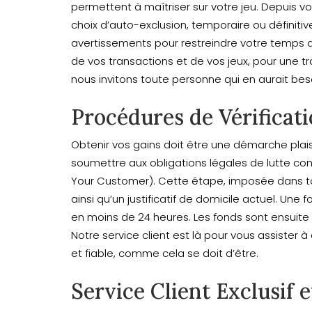
permettent à maîtriser sur votre jeu. Depuis v
choix d’auto-exclusion, temporaire ou définitiv
avertissements pour restreindre votre temps d
de vos transactions et de vos jeux, pour une t
nous invitons toute personne qui en aurait beso
Procédures de Vérificati
Obtenir vos gains doit être une démarche plais
soumettre aux obligations légales de lutte cont
Your Customer). Cette étape, imposée dans to
ainsi qu’un justificatif de domicile actuel. Une
en moins de 24 heures. Les fonds sont ensuite t
Notre service client est là pour vous assister
et fiable, comme cela se doit d’être.
Service Client Exclusif 