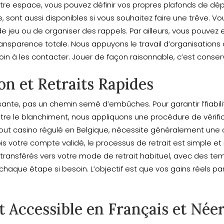
otre espace, vous pouvez définir vos propres plafonds de dépô
e, sont aussi disponibles si vous souhaitez faire une trêve. 
e jeu ou de organiser des rappels. Par ailleurs, vous pouvez
ransparence totale. Nous appuyons le travail d’organisations
in à les contacter. Jouer de façon raisonnable, c’est conserv
on et Retraits Rapides
ante, pas un chemin semé d’embûches. Pour garantir l’fiabili
re le blanchiment, nous appliquons une procédure de vérificat
ut casino régulé en Belgique, nécessite généralement une co
 fois votre compte validé, le processus de retrait est simple 
ransférés vers votre mode de retrait habituel, avec des temp
 à chaque étape si besoin. L’objectif est que vos gains réels
et Accessible en Français et Née