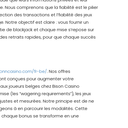
 Nous comprenons que la fiabilité est le pilier
tion des transactions et l’fiabilité des jeux
Notre objectif est claire : vous fournir un
tie de blackjack et chaque mise s’repose sur
r des retraits rapides, pour que chaque succès
sonncasino.com/fr-be/
. Nos offres
 sont conçues pour augmenter votre
ux joueurs belges chez Bison Casino
ise (les “wagering requirements”), les jeux
t justes et mesurées. Notre principe est de ne
geons à en parcourir les modalités. Cette
é, et chaque bonus se transforme en une