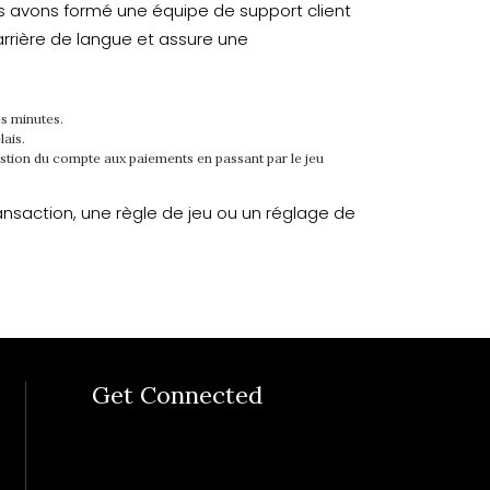
ous avons formé une équipe de support client
rrière de langue et assure une
es minutes.
ais.
estion du compte aux paiements en passant par le jeu
ransaction, une règle de jeu ou un réglage de
Get Connected