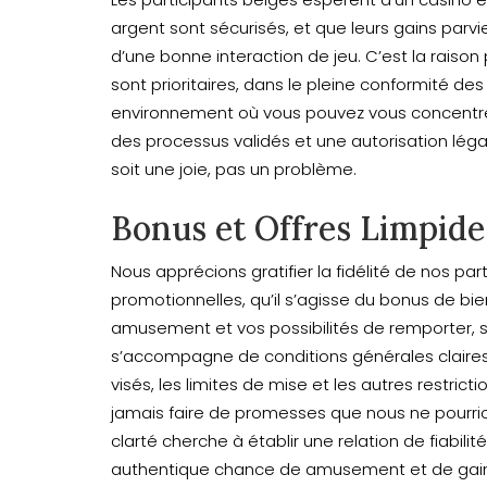
argent sont sécurisés, et que leurs gains parv
d’une bonne interaction de jeu. C’est la raison 
sont prioritaires, dans le pleine conformité de
environnement où vous pouvez vous concentrer 
des processus validés et une autorisation léga
soit une joie, pas un problème.
Bonus et Offres Limpides
Nous apprécions gratifier la fidélité de nos pa
promotionnelles, qu’il s’agisse du bonus de b
amusement et vos possibilités de remporter,
s’accompagne de conditions générales claires e
visés, les limites de mise et les autres restric
jamais faire de promesses que nous ne pourrio
clarté cherche à établir une relation de fiabil
authentique chance de amusement et de gain