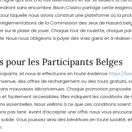
iendront sans encombre. Bison Casino partage cette exigence.
pour laquelle nous avons construit une plateforme où la protec
s réglementations de la Commission des Jeux de Hasard belge. 
sur le plaisir de jouer. Chaque tour de roulette, chaque par
le. Nous nous obligeons à payer des vrais gains et à réalise
 pour les Participants Belges
rticipants, et nous le effectuons en toute évidence
https://bi
ienvenue, des offres de rechargement ou des tours gratuits,
 sans mauvaises déconvenues. Chaque promotion proposée a
t facilement accessibles. Elles indiquent les conditions de m
tions essentielles. Nous veillons à ce que ces conditions soien
ns pas tenir. Avant d’accepter une offre, nous vous encoura
ité solide. Vous jouissez ainsi des bénéfices en toute lucidit
.