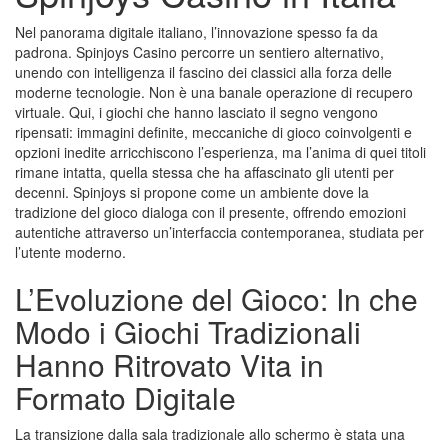
Nel panorama digitale italiano, l’innovazione spesso fa da
padrona. Spinjoys Casino percorre un sentiero alternativo,
unendo con intelligenza il fascino dei classici alla forza delle
moderne tecnologie. Non è una banale operazione di recupero
virtuale. Qui, i giochi che hanno lasciato il segno vengono
ripensati: immagini definite, meccaniche di gioco coinvolgenti e
opzioni inedite arricchiscono l’esperienza, ma l’anima di quei titoli
rimane intatta, quella stessa che ha affascinato gli utenti per
decenni. Spinjoys si propone come un ambiente dove la
tradizione del gioco dialoga con il presente, offrendo emozioni
autentiche attraverso un’interfaccia contemporanea, studiata per
l’utente moderno.
L’Evoluzione del Gioco: In che
Modo i Giochi Tradizionali
Hanno Ritrovato Vita in
Formato Digitale
La transizione dalla sala tradizionale allo schermo è stata una