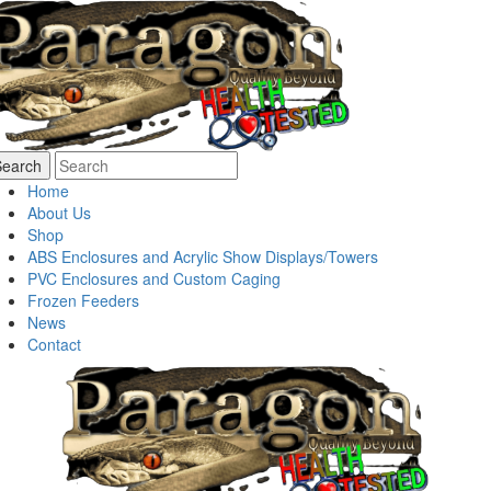
Home
About Us
Shop
ABS Enclosures and Acrylic Show Displays/Towers
PVC Enclosures and Custom Caging
Frozen Feeders
News
Contact