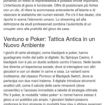
portando un livello di imprevedibilità e possibili vincite importanti.
L’interfaccia di gioco è funzionale. Offre di posizionare più fiches
con un clic, di rifare la scommessa antecedente all’istante e di
visionare le statistiche dei numeri estratti. Poi c’è il live dealer, che
riporta in scena l’elemento umano. Lo streaming ad alta
definizione da studi professionali combina l’autenticità di un
croupier vero alla praticità del gioco da casa.
Ventuno e Poker: Tattica Antica in un
Nuovo Ambiente
I giochi di carte strategici, come blackjack e poker, hanno
guadagnato molto dal salto al digitale. Su Spinjoys Casino, il
blackjack non è più un duello solitario contro il banco. Nelle tavole
live diventa un’esperienza sociale, dove si interagisce con altri
giocatori e con un dealer in carne e ossa. Le varianti sono
moltissime, dal classico Pontoon al Blackjack Switch, dove si
partecipa con due mani insieme. Il digitale introduce strumenti
analitici utili, come il calcolo delle carte rimanenti (dove
consentito) e l’accesso immediato a tabelle di strategia ottimale.
Per il poker, le modalità “video poker” e i tornei hanno esteso il
gioco a un pubblico più ampio. I giocatori italiani possono
migliorare le loro strategie in modalità free play o sfidare avversari