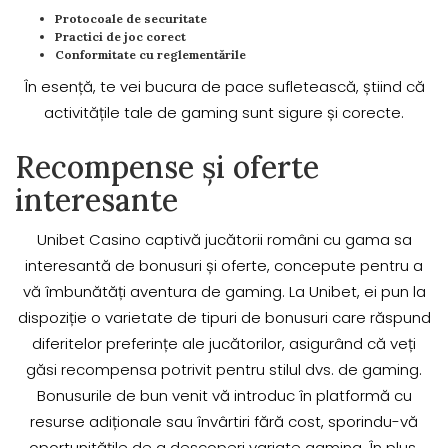
Protocoale de securitate
Practici de joc corect
Conformitate cu reglementările
În esență, te vei bucura de pace sufletească, știind că
activitățile tale de gaming sunt sigure și corecte.
Recompense și oferte
interesante
Unibet Casino captivă jucătorii români cu gama sa
interesantă de bonusuri și oferte, concepute pentru a
vă îmbunătăți aventura de gaming. La Unibet, ei pun la
dispoziție o varietate de tipuri de bonusuri care răspund
diferitelor preferințe ale jucătorilor, asigurând că veți
găsi recompensa potrivit pentru stilul dvs. de gaming.
Bonusurile de bun venit vă introduc în platformă cu
resurse adiționale sau învârtiri fără cost, sporindu-vă
oportunitățile de a descoperi variate gaming. În plus,