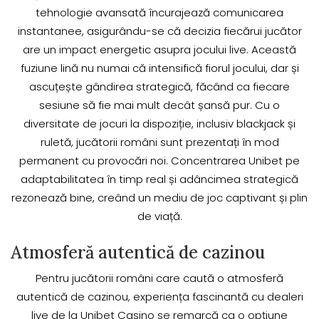
tehnologie avansată încurajează comunicarea
instantanee, asigurându-se că decizia fiecărui jucător
are un impact energetic asupra jocului live. Această
fuziune lină nu numai că intensifică fiorul jocului, dar și
ascuțește gândirea strategică, făcând ca fiecare
sesiune să fie mai mult decât șansă pur. Cu o
diversitate de jocuri la dispoziție, inclusiv blackjack și
ruletă, jucătorii români sunt prezentați în mod
permanent cu provocări noi. Concentrarea Unibet pe
adaptabilitatea în timp real și adâncimea strategică
rezonează bine, creând un mediu de joc captivant și plin
de viață.
Atmosferă autentică de cazinou
Pentru jucătorii români care caută o atmosferă
autentică de cazinou, experiența fascinantă cu dealeri
live de la Unibet Casino se remarcă ca o opțiune