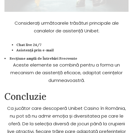
Considerați următoarele trăsături principale ale
canalelor de asistență Unibet:
Chat live 24/7
Asistență prin e-mail
Secțiune amplă de Întrebări Frecvente
Aceste elemente se combină pentru a forma un
mecanism de asistență eficace, adaptat cerințelor
dumneavoastră.
Concluzie
Ca jucător care descoperă Unibet Casino în România,
nu pot să nu admir emoția și diversitatea pe care le
oferă. De la selecția diversă de jocuri până la crupierii
live atractivi, fiecare trăire pare adaptată preferințelor