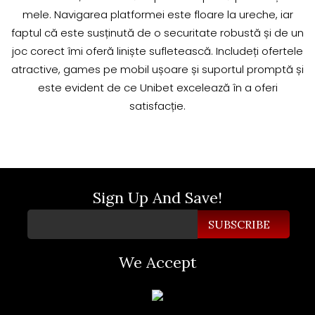
mele. Navigarea platformei este floare la ureche, iar
faptul că este susținută de o securitate robustă și de un
joc corect îmi oferă liniște sufletească. Includeți ofertele
atractive, games pe mobil ușoare și suportul promptă și
este evident de ce Unibet excelează în a oferi
satisfacție.
Sign Up And Save!
We Accept