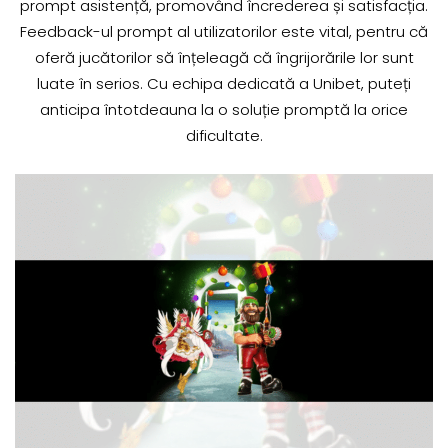
prompt asistență, promovând încrederea și satisfacția.
Feedback-ul prompt al utilizatorilor este vital, pentru că
oferă jucătorilor să înțeleagă că îngrijorările lor sunt
luate în serios. Cu echipa dedicată a Unibet, puteți
anticipa întotdeauna la o soluție promptă la orice
dificultate.