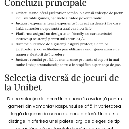
Concluzii principale
Unibet Casino oferă jucătorilor români o extinsă colecție de jocuri,
inclusiv table games, păcănele și video poker tematic.
Jucătorii experimentează experiențe în direct cu dealeri live care
imită atmosfera captivantă a unui cazinou fizic.
Platforma asigură un design user-friendly, cu caracteristici
intuitive și asistență pentru utilizatori 24/7.
Sisteme puternice de siguranță asigură protecția datelor
jucătorilor și corectitudinea prin utilizarea unor generatoare de
numere aleatorii de încredere.
Jucătorii români profită de numeroase promoții și suport în mai
multe limbi personalizată pentru a le amplifica experiența de joc.
Selecția diversă de jocuri de
la Unibet
De ce selecția de jocuri Unibet iese în evidență pentru
gamerii din România? Răspunsul se află în varietatea
largă de jocuri de noroc pe care o oferă. Unibet se
distinge în oferirea unei palete largi de alegeri de tip,
garantând că preferințele fiecărui gamer sunt