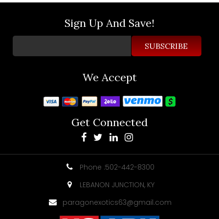
Sign Up And Save!
We Accept
Get Connected
Phone :502-442-8300
LEBANON JUNCTION, KY
paragonexotics63@gmail.com