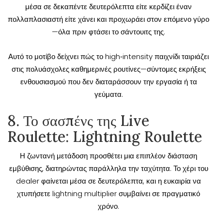
μέσα σε δεκαπέντε δευτερόλεπτα είτε κερδίζει έναν
πολλαπλασιαστή είτε χάνει και προχωράει στον επόμενο γύρο
—όλα πριν φτάσει το σάντουιτς της.
Αυτό το μοτίβο δείχνει πώς το high‑intensity παιχνίδι ταιριάζει
στις πολυάσχολες καθημερινές ρουτίνες—σύντομες εκρήξεις
ενθουσιασμού που δεν διαταράσσουν την εργασία ή τα
γεύματα.
8. Το σασπένς της Live
Roulette: Lightning Roulette
Η ζωντανή μετάδοση προσθέτει μια επιπλέον διάσταση
εμβύθισης, διατηρώντας παράλληλα την ταχύτητα. Το χέρι του
dealer φαίνεται μέσα σε δευτερόλεπτα, και η ευκαιρία να
χτυπήσετε lightning multiplier συμβαίνει σε πραγματικό
χρόνο.