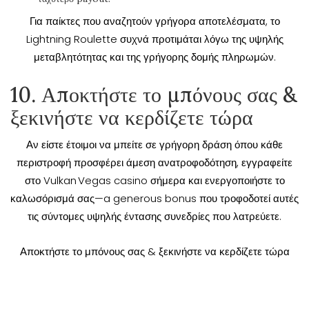
Για παίκτες που αναζητούν γρήγορα αποτελέσματα, το
Lightning Roulette συχνά προτιμάται λόγω της υψηλής
μεταβλητότητας και της γρήγορης δομής πληρωμών.
10. Αποκτήστε το μπόνους σας &
ξεκινήστε να κερδίζετε τώρα
Αν είστε έτοιμοι να μπείτε σε γρήγορη δράση όπου κάθε
περιστροφή προσφέρει άμεση ανατροφοδότηση, εγγραφείτε
στο Vulkan Vegas casino σήμερα και ενεργοποιήστε το
καλωσόρισμά σας—a generous bonus που τροφοδοτεί αυτές
τις σύντομες υψηλής έντασης συνεδρίες που λατρεύετε.
Αποκτήστε το μπόνους σας & ξεκινήστε να κερδίζετε τώρα