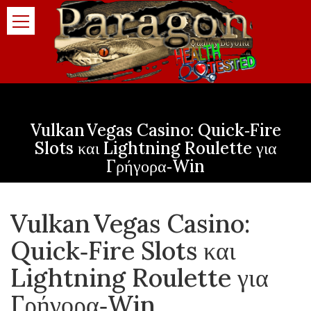
Vulkan Vegas Casino: Quick‑Fire
Slots και Lightning Roulette για
Γρήγορα‑Win
Vulkan Vegas Casino:
Quick‑Fire Slots και
Lightning Roulette για
Γρήγορα‑Win