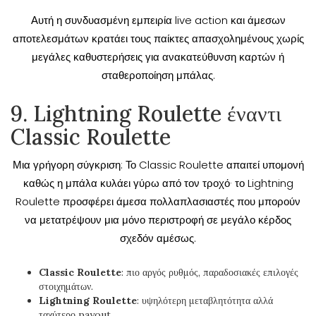
Αυτή η συνδυασμένη εμπειρία live action και άμεσων
αποτελεσμάτων κρατάει τους παίκτες απασχολημένους χωρίς
μεγάλες καθυστερήσεις για ανακατεύθυνση καρτών ή
σταθεροποίηση μπάλας.
9. Lightning Roulette έναντι
Classic Roulette
Μια γρήγορη σύγκριση: Το Classic Roulette απαιτεί υπομονή
καθώς η μπάλα κυλάει γύρω από τον τροχό· το Lightning
Roulette προσφέρει άμεσα πολλαπλασιαστές που μπορούν
να μετατρέψουν μια μόνο περιστροφή σε μεγάλο κέρδος
σχεδόν αμέσως.
Classic Roulette
: πιο αργός ρυθμός, παραδοσιακές επιλογές
στοιχημάτων.
Lightning Roulette
: υψηλότερη μεταβλητότητα αλλά
ταχύτερο payout.