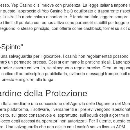
lesso. Yep Casino ci si muove con prudenza. La legge italiana impone restr
 questo l’approccio di Yep Casino è più equilibrato e trasparente rispetto
 illustrati in modo chiaro e conforme. È fondamentale leggere sempre que
 i limiti di puntata con bonus attivo sono parametri stabiliti per legge 
uali seguono lo stesso principio, con offerte come cashback, tornei su 
-Spinto”
 una salvaguardia per il giocatore. I casinò non regolamentati possono o
o un perimetro preciso. Così si eliminano le pratiche sleali. L’attenzio
poter essere convertito, se si seguono regole precise. Crea un rapporto 
l codice di autodisciplina pubblicitaria, evitando messaggi trompe-l’œil 
nesto è migliore, alla lunga.
ardine della Protezione
n Italia mediante una concessione dell’Agenzia delle Dogane e dei Monop
tera piattaforma, il software, i versamenti e i prelievi vengono ispeziona
eposito, sul gioco consapevole e, soprattutto, sull’equità degli algoritmi d
 il blocco degli accessi da operatori non autorizzati. Per il utente, ques
ico. Una salvaguardia che non esiste con i casinò senza licenza ADM.