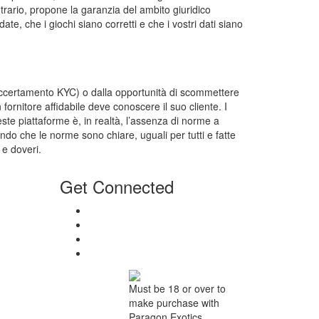
trario, propone la garanzia del ambito giuridico
te, che i giochi siano corretti e che i vostri dati siano
 accertamento KYC) o dalla opportunità di scommettere
ornitore affidabile deve conoscere il suo cliente. I
ueste piattaforme è, in realtà, l’assenza di norme a
ndo che le norme sono chiare, uguali per tutti e fatte
 e doveri.
Get Connected
Must be 18 or over to
make purchase with
Paragon Exotics