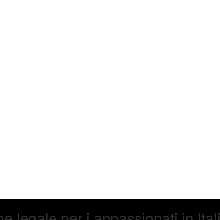
 legale per i appassionati in Ita