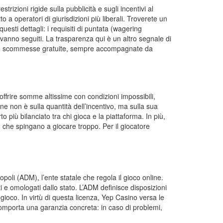
izioni rigide sulla pubblicità e sugli incentivi al
 a operatori di giurisdizioni più liberali. Troverete un
sti dettagli: i requisiti di puntata (wagering
e vanno seguiti. La trasparenza qui è un altro segnale di
slot o scommesse gratuite, sempre accompagnate da
ffrire somme altissime con condizioni impossibili,
ne non è sulla quantità dell’incentivo, ma sulla sua
più bilanciato tra chi gioca e la piattaforma. In più,
o che spingano a giocare troppo. Per il giocatore
oli (ADM), l’ente statale che regola il gioco online.
ti e omologati dallo stato. L’ADM definisce disposizioni
i gioco. In virtù di questa licenza, Yep Casino versa le
to comporta una garanzia concreta: in caso di problemi,