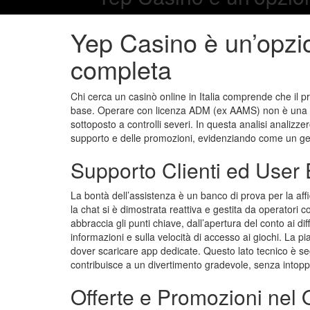
Yep Casino è un’opzion
completa
Chi cerca un casinò online in Italia comprende che il pr
base. Operare con licenza ADM (ex AAMS) non è una forma
sottoposto a controlli severi. In questa analisi analizz
supporto e delle promozioni, evidenziando come un gesto
Supporto Clienti ed User
La bontà dell’assistenza è un banco di prova per la affid
la chat si è dimostrata reattiva e gestita da operatori 
abbraccia gli punti chiave, dall’apertura del conto ai di
informazioni e sulla velocità di accesso ai giochi. La 
dover scaricare app dedicate. Questo lato tecnico è s
contribuisce a un divertimento gradevole, senza intoppi 
Offerte e Promozioni nel