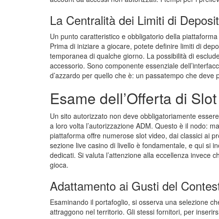
La Centralità dei Limiti di Depos
Un punto caratteristico e obbligatorio della piattaforma
Prima di iniziare a giocare, potete definire limiti di d
temporanea di qualche giorno. La possibilità di esclud
accessorio. Sono componente essenziale dell’interfaccia 
d’azzardo per quello che è: un passatempo che deve perm
Esame dell’Offerta di Slot
Un sito autorizzato non deve obbligatoriamente essere 
a loro volta l’autorizzazione ADM. Questo è il nodo: ma
piattaforma offre numerose slot video, dai classici ai
sezione live casino di livello è fondamentale, e qui si in
dedicati. Si valuta l’attenzione alla eccellenza invece c
gioca.
Adattamento ai Gusti del Contest
Esaminando il portafoglio, si osserva una selezione che mi
attraggono nel territorio. Gli stessi fornitori, per inser