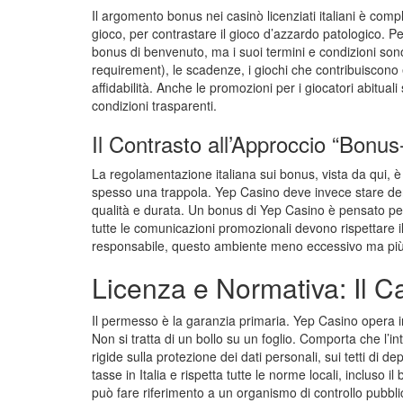
Il argomento bonus nei casinò licenziati italiani è comp
gioco, per contrastare il gioco d’azzardo patologico. Per
bonus di benvenuto, ma i suoi termini e condizioni sono
requirement), le scadenze, i giochi che contribuiscono e
affidabilità. Anche le promozioni per i giocatori abit
condizioni trasparenti.
Il Contrasto all’Approccio “Bonus
La regolamentazione italiana sui bonus, vista da qui, è
spesso una trappola. Yep Casino deve invece stare dentr
qualità e durata. Un bonus di Yep Casino è pensato per 
tutte le comunicazioni promozionali devono rispettare i
responsabile, questo ambiente meno eccessivo ma più o
Licenza e Normativa: Il C
Il permesso è la garanzia primaria. Yep Casino opera i
Non si tratta di un bollo su un foglio. Comporta che l’in
rigide sulla protezione dei dati personali, sui tetti di d
tasse in Italia e rispetta tutte le norme locali, incluso
può fare riferimento a un organismo di controllo pubbl