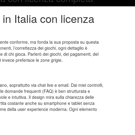
in Italia con licenza
ente conforme, ma fonda la sua proposta su questa
nti, l’correttezza dei giochi, ogni dettaglio è
e di chi gioca. Parlerò dei giochi, dei pagamenti, del
 invece preferisce le zone grigie.
no, soprattutto via chat live e email. Dai miei controlli,
delle domande frequenti (FAQ) è ben strutturata e
le e intuitiva. Il design mira sulla chiarezza delle
partita costante anche su smartphone e tablet senza
 norme della user experience moderna. Ogni elemento