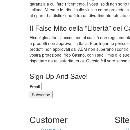
garanzia a cui fare riferimento. I vostri soldi non son
italiano. Versate le tributi sulle vincite come prevede l
al riparo. La distinzione è tra un divertimento tutelato 
Il Falso Mito della “Libertà” dei 
Alcuni giocatori si accostano ai casinò non regolamen
a prodotti non approvati in Italia. È un’inganno pericol
prodotti non approvati dall’ADM non superano i controlli 
vostra protezione. Yep Casino, con i suoi limiti e le s
rispettare da un’autorità terza. Questo è il vero senso 
Sign Up And Save!
Email
Customer
Site