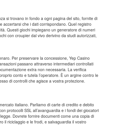
a si trovano in fondo a ogni pagina del sito, fornite di
e accertarsi che i dati corrispondano. Quel registro
mità. Questi giochi impiegano un generatore di numeri
chi con croupier dal vivo derivino da studi autorizzati,
denaro. Per preservare la concessione, Yep Casino
ransazioni passano attraverso intermediari controllati
ire documentazione extra non necessaria. La verifica
roprio conto e tutela l’operatore. È un argine contro le
lesso di controlli che agisce a vostra protezione.
rcato italiano. Parliamo di carte di credito e debito
on protocolli SSL all’avanguardia e i fondi dei giocatori
per legge. Dovrete fornire documenti come una copia di
l riciclaggio e le frodi, e salvaguardia il vostro