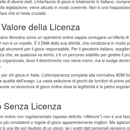
 di diversi stati. L’interfaccia di gioco è totalmente in italiano, compre
dalla legislazione, viene attuato in modo coerente. Non è una trasposizi
are che si rivela cruciale.
 Valore della Licenza
ino dimostra come un operatore online sappia coniugare un’offerta di 
n è un orpello. È il DNA della sua attività, che condiziona in modo pos
 agli strumenti per il gioco responsabile. Per il giocatore italiano, sce
za che, se qualcosa va storto, c’è un percorso stabilito per gestire il pr
so organizzata, dove il divertimento non viene meno, ma si svolge dentro
.
 per chi gioca in Italia. L’ottemperanza completa alla normativa ADM for
qualità dell’svago. La vasta selezione di giochi da fornitori di primo pi
ole un’avventura di gioco online dove la legittimità è la pietra angolare
co Senza Licenza
 online non regolamentato (spesso definito “offshore”) non è una facce
s più consistenti o regole di gioco apparentemente migliori. Ma agiscon
’è una lite sul risultato di un gioco, se i vostri dati personali vengo